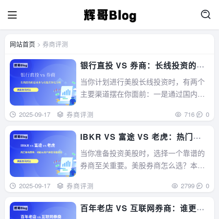
网站首页
> 券商评测
银行直投 VS 券商：长线投资的总
成本与功能差异化分析
当你计划进行美股长线投资时，有两个
主要渠道摆在你面前：一是通过国内银
行的“QDII”等产品，二是直接在海外券
2025-09-17
券商评测
716
0
商（如富途、盈透）开户。你可能认
为，既然都是投资美股，为什么不直接
IBKR VS 富途 VS 老虎：热门券
用国内银行呢？这两种方式到底有哪些
商费率、功能与用户体验深度对比
当你准备投资美股时，选择一个靠谱的
不同？哪一种更适合我这种只想长期持
券商至关重要。美股券商怎么选？本文
有、不爱折腾的...
从费率、功能、用户体验三方面，深度
2025-09-17
券商评测
2799
0
对比盈透证券、富途证券和老虎证券。
全面分析三家券商的优劣，助你选出最
百年老店 VS 互联网券商：谁更值
适合自己的美股券商。...