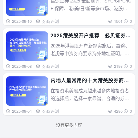
富途证券 2025 全面测评：SFC/SIPC/IC
全解析
F 保障、港/美/日/新等多市场、港股/美
股费率与免佣期、eDDA/FPS 入金、优
2025-09-10
券商评测
1501
0
缺点与同类对比，助你判断是否值得开
户。...
2025港美股开户推荐｜必贝证券
VS 卓锐证券对比分析（境外卡开
2025年港美股开户新规实施后，富途、
户破局指南）
老虎等中资券商要求海外地址证明，开
户难度飙升。本文推荐支持境外卡开户
2025-09-08
券商评测
2193
0
的必贝证券与卓锐证券，附开户流程、
费用对比、用户痛点总结与风险提
内地人最常用的十大港美股券商测
示。...
评｜开户指南与优缺点分析
在投资港美股成为越来越多内地投资者
的选择后，选择一家靠谱、合适的券商
平台就显得尤为重要。面对富途证券、
2025-09-04
券商评测
4295
0
老虎证券、长桥证券、华盛证券等众多
平台，很多人都会有这样的疑问：到底
没有更多内容
哪家券商更适合我？开户流程是否复
杂？佣金和交易体验差别大吗？本篇文