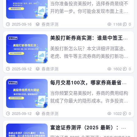
得信赖？盈透、嘉信、富途、老虎
当你准备投资美股时，选择券商是绕不
全面对比
开的第一步。你可能会发现市面上主要
有两种类型的券商：一类是以盈透证券
2025-09-16
券商评测
1168
0
（Interactive Brokers）和嘉信理财（Ch
arles Schwab）为代表的“百年老店”；另
美股打新券商实测：谁是中签王？
一类则是以富途证券（Futu）和老虎证
富途、老虎、微牛打新能力排行榜
美股打新怎么玩？本文详细评测富途、
券（Ti...
老虎、微牛等主流券商的美股打新功
能。对比可打新数量、中签率、融资杠
2025-09-12
券商评测
1602
0
杆等核心指标，并给出最新排名，助你
选择最适合的美股打新券商。...
每月交易100次，哪家券商最省
钱？
当你频繁交易美股时，券商的费用结构
就成了你最大的隐形成本。许多投资者
只关注佣金，却忽略了账户管理费、平
2025-09-12
券商评测
1022
0
台费、期权合约费等隐藏费用。这些看
似微小的开支，在日积月累的高频交易
富途证券测评（2025 最新）：费
中，会侵蚀你大部分的收益。...
用、免佣期、出入金与投资者保障