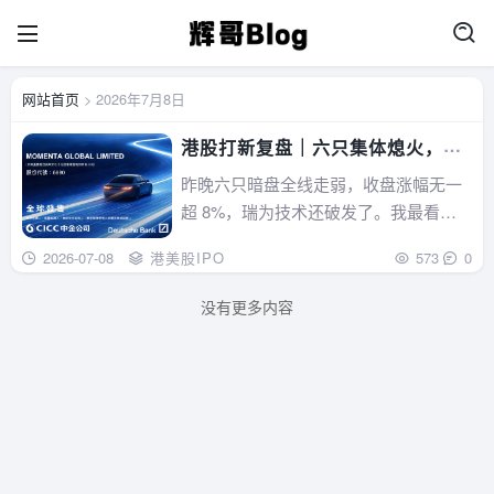
网站首页
> 2026年7月8日
港股打新复盘｜六只集体熄火，芯
片板块塌了
昨晚六只暗盘全线走弱，收盘涨幅无一
超 8%，瑞为技术还破发了。我最看好
的两只（Momenta 主菜、瑞为黑马），
2026-07-08
港美股IPO
573
0
一个平盘、一个破发。为什么全熄火？
是大环境塌了，费城半导体指数 7 月两
没有更多内容
天跌 11%（Meta 卖算力引发"AI 过剩"恐
慌...