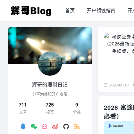
首页
开户领钱指南
开
辉哥的理财日记
2026-03-18
分享港美股开户攻略
711
725
9
2026 
文章
标签
分类
必看）