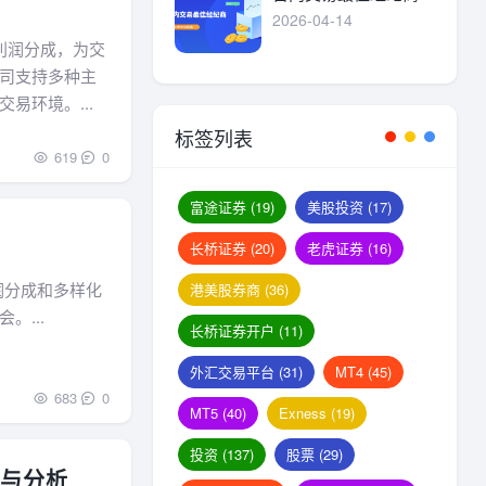
2026-04-14
额的利润分成，为交
司支持多种主
易环境。...
标签列表
619
0
富途证券
(19)
美股投资
(17)
长桥证券
(20)
老虎证券
(16)
利润分成和多样化
港美股券商
(36)
...
长桥证券开户
(11)
外汇交易平台
(31)
MT4
(45)
683
0
MT5
(40)
Exness
(19)
投资
(137)
股票
(29)
评价与分析