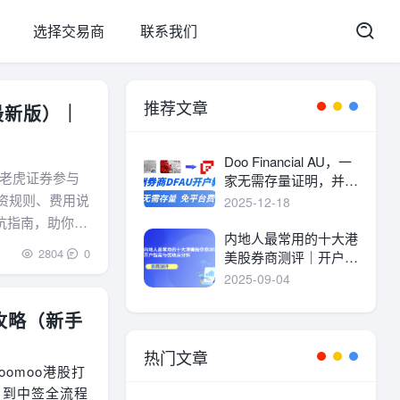
选择交易商
联系我们
推荐文章
最新版）｜
Doo Financial AU，一
老虎证券参与
家无需存量证明，并且
港美股终身免平台费的
资规则、费用说
2025-12-18
港美股券商。
坑指南，助你轻
内地人最常用的十大港
2804
0
美股券商测评｜开户指
南与优缺点分析
2025-09-04
攻略（新手
热门文章