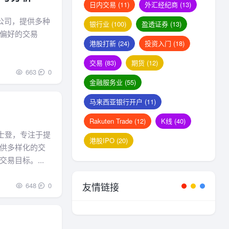
日内交易
(11)
外汇经纪商
(13)
货交易公司，提供多种
银行业
(100)
盈透证券
(13)
偏好的交易
港股打新
(24)
投资入门
(18)
交易
(83)
期货
(12)
663
0
金融服务业
(55)
马来西亚银行开户
(11)
Rakuten Trade
(12)
K线
(40)
列支敦士登，专注于提
港股IPO
(20)
供多样化的交
易目标。...
友情链接
648
0