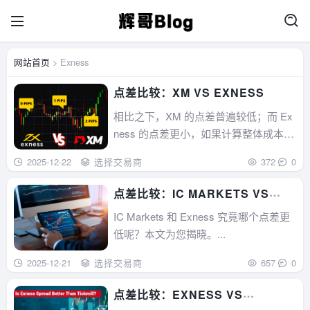
网站首页
> Exness
点差比较：XM VS EXNESS
相比之下，XM 的点差普遍较低；而 Ex
ness 的点差更小，如果计算整体成本，
费用甚至更低。...
2025-12-22
选择交易商
372
0
点差比较：IC MARKETS VS
EXNESS
IC Markets 和 Exness 究竟哪个点差更
低呢？本文为您揭晓。...
2025-12-21
选择交易商
657
0
点差比较：EXNESS VS