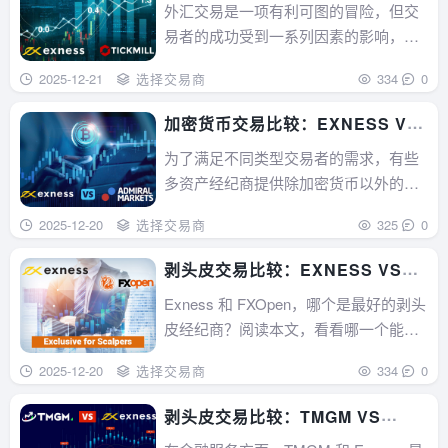
TICKMILL
外汇交易是一项有利可图的冒险，但交
易者的成功受到一系列因素的影响，其
中，经纪商的是一个至关重要的因素。
2025-12-21
选择交易商
334
0
除了选择能让交易者实施久经考验的盈
利策略的经纪商外，还必须考虑交易成
加密货币交易比较：EXNESS VS
本，尤其是点差。...
ADMIRAL MARKETS
为了满足不同类型交易者的需求，有些
多资产经纪商提供除加密货币以外的多
种资产，Exness 和 Admiral Markets 就
2025-12-20
选择交易商
325
0
是其中之二。...
剥头皮交易比较：EXNESS VS
FXOPEN
Exness 和 FXOpen，哪个是最好的剥头
皮经纪商？阅读本文，看看哪一个能提
供更好的交易环境。...
2025-12-20
选择交易商
334
0
剥头皮交易比较：TMGM VS
EXNESS