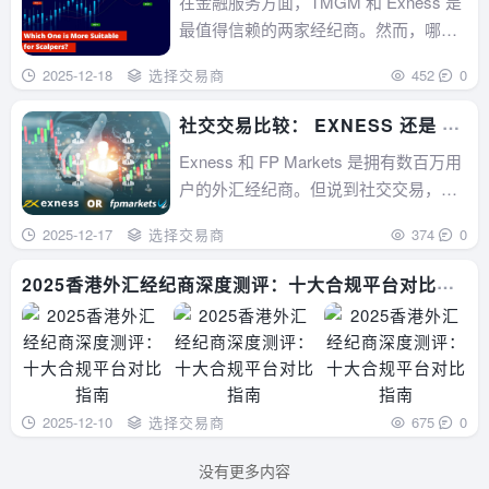
在金融服务方面，TMGM 和 Exness 是
最值得信赖的两家经纪商。然而，哪家
经纪商更适合剥头皮交易呢？...
2025-12-18
选择交易商
452
0
社交交易比较： EXNESS 还是 FP
MARKETS？
Exness 和 FP Markets 是拥有数百万用
户的外汇经纪商。但说到社交交易，您
应该选择哪一家呢？...
2025-12-17
选择交易商
374
0
2025香港外汇经纪商深度测评：十大合规平台对比指
南
2025-12-10
选择交易商
675
0
没有更多内容