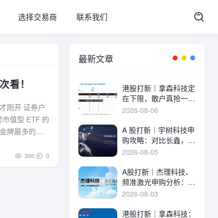
选择交易商
联系我们
最新文章
次看！
港股打新｜拿森科技定
在下限，散户真抢一
才刚开 证券户
手！
2026-08-06
值型 ETF 的
A 股打新｜宇树科技申
金牌最多的前
购攻略：对比长鑫，一
名的企业，一起
文讲透中签率与A港差
2026-08-05
366
0
异！
A股打新｜杰理科技、
频准激光申购分析：估
值、中签率与资金方案
2026-08-03
港股打新｜拿森科技：