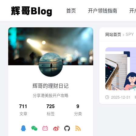
首页
开户领钱指南
开
网站首页
> ​SPY
辉哥的理财日记
分享港美股开户攻略
2025-12-31
711
725
9
文章
标签
分类