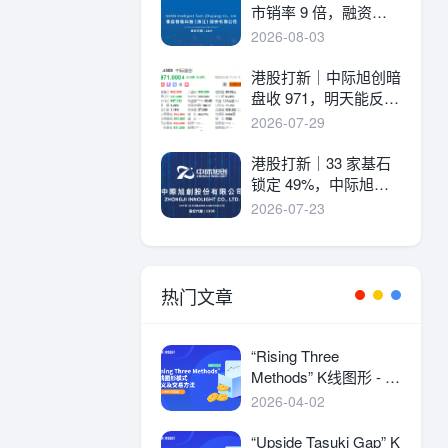
市销率 9 倍，融资溢
价 30%，能打吗？
2026-08-03
港股打新｜中际旭创暗
盘收 971，明天能反弹
吗？
2026-07-29
港股打新｜33 家基石
锁定 49%，中际旭创
详细申购分析！
2026-07-23
热门文章
“Rising Three
Methods” K线图形 - 定
义及交易方法
2026-04-02
“Upside Tasuki Gap” K