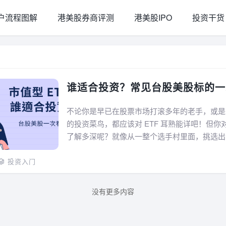
户流程图解
港美股券商评测
港美股IPO
投资干货
谁适合投资？常见台股美股标的一
不论你是早已在股票市场打滚多年的老手，或是
的投资菜鸟，都应该对 ETF 耳熟能详吧！但你对市
了解多深呢？就像从一整个选手村里面，挑选出
几名好手，市值型 ETF 组合了市场中市值前几
来看吧！假如你对 E...
投资入门
没有更多内容