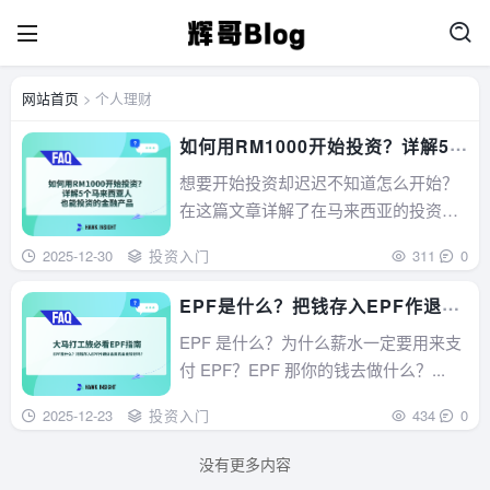
网站首页
> 个人理财
如何用RM1000开始投资？详解5个
马来西亚人也能投资的金融产品
想要开始投资却迟迟不知道怎么开始？
在这篇文章详解了在马来西亚的投资新
手如何用RM1000开始投资。通过分析
2025-12-30
投资入门
311
0
各个投资项目的风险，所需本金大小以
及投资方法来介绍RM1000就可以开始
EPF是什么？把钱存入EPF作退休
投资的项目。了解了各个投资项目后才
金真的会比较好吗？
EPF 是什么？为什么薪水一定要用来支
能更好的根据自己的情况以及偏好来选
付 EPF？EPF 那你的钱去做什么？...
择适合自己...
2025-12-23
投资入门
434
0
没有更多内容