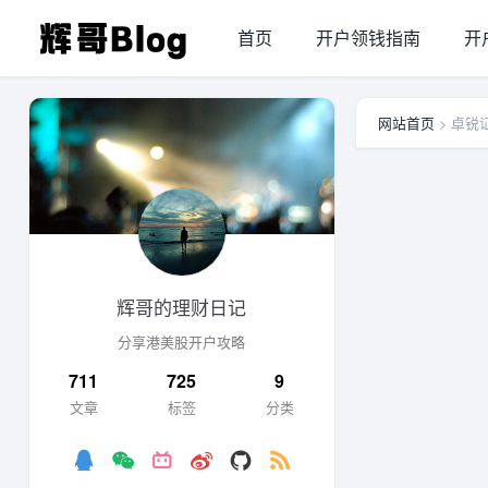
首页
开户领钱指南
开
网站首页
> 卓锐
辉哥的理财日记
分享港美股开户攻略
711
725
9
文章
标签
分类