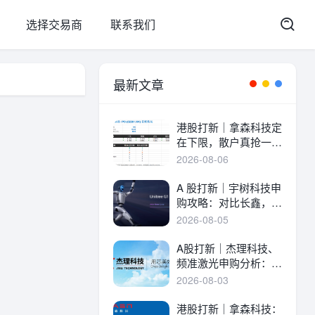
选择交易商
联系我们
最新文章
港股打新｜拿森科技定
在下限，散户真抢一
手！
2026-08-06
A 股打新｜宇树科技申
购攻略：对比长鑫，一
文讲透中签率与A港差
2026-08-05
异！
A股打新｜杰理科技、
频准激光申购分析：估
值、中签率与资金方案
2026-08-03
港股打新｜拿森科技：