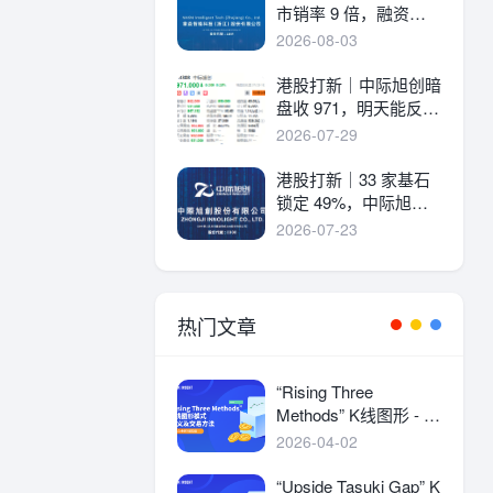
市销率 9 倍，融资溢
价 30%，能打吗？
2026-08-03
港股打新｜中际旭创暗
盘收 971，明天能反弹
吗？
2026-07-29
港股打新｜33 家基石
锁定 49%，中际旭创
详细申购分析！
2026-07-23
热门文章
“Rising Three
Methods” K线图形 - 定
义及交易方法
2026-04-02
“Upside Tasuki Gap” K