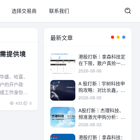
选择交易商
联系我们
最新文章
需提供境
港股打新｜拿森科技定
在下限，散户真抢一
手！
2026-08-06
华盛、哈富、
A 股打新｜宇树科技申
户的开户政
购攻略：对比长鑫，一
或工作身份的
文讲透中签率与A港差
2026-08-05
异！
433
0
A股打新｜杰理科技、
频准激光申购分析：估
值、中签率与资金方案
2026-08-03
港股打新｜拿森科技：