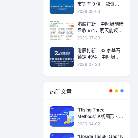
市销率 9 倍，融资溢
价 30%，能打吗？
2026-08-03
港股打新｜中际旭创暗
盘收 971，明天能反弹
吗？
2026-07-29
港股打新｜33 家基石
锁定 49%，中际旭创
详细申购分析！
2026-07-23
热门文章
“Rising Three
Methods” K线图形 - 定
义及交易方法
2026-04-02
“Upside Tasuki Gap” K