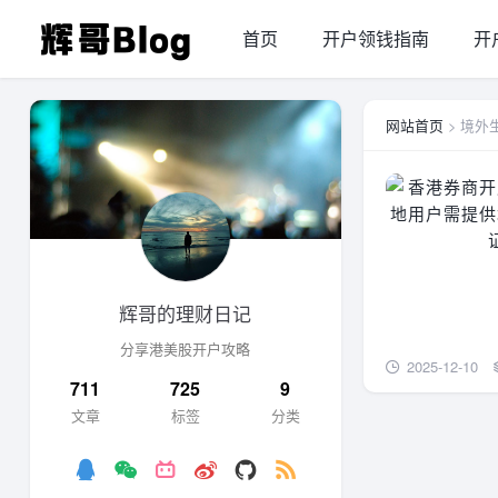
首页
开户领钱指南
开
网站首页
> 境外
辉哥的理财日记
分享港美股开户攻略
2025-12-10
711
725
9
文章
标签
分类