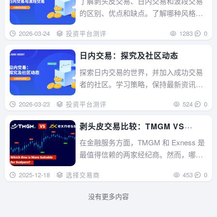
了解剥头皮交易、日内交易和波段交易
的区别、优点和缺点。了解哪种风格最
适合你，以及如何在其中取得成功。...
2026-03-24
投资平台测评
1283
0
日内交易：探究及社区动态
探索日内交易的世界，并加入成功交易
者的社区。学习策略，保持最新资讯，
将你的交易提升到一个新的水平。...
2026-03-23
投资平台测评
524
0
剥头皮交易比较：TMGM VS
EXNESS
在金融服务方面，TMGM 和 Exness 是
最值得信赖的两家经纪商。然而，哪家
经纪商更适合剥头皮交易呢？...
2025-12-18
选择交易商
453
0
没有更多内容