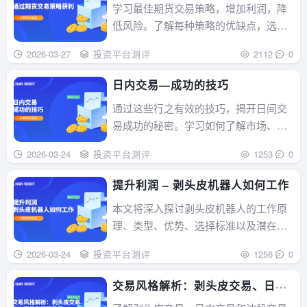
学习最佳期货交易策略，增加利润，降
低风险。了解每种策略的优缺点，选择
最适合自己的策略。...
2026-03-27
投资平台测评
2112
0
日内交易—成功的技巧
通过这些行之有效的技巧，揭开日间交
易成功的秘密。学习如何了解市场、制
定交易计划和管理风险，以取得成
2026-03-24
投资平台测评
1253
0
功。...
提升利润 – 剥头皮机器人如何工作
本文将深入探讨剥头皮机器人的工作原
理、类型、优势、选择标准以及潜在风
险，为希望利用这一工具的交易者提供
2026-03-24
投资平台测评
1256
0
全面的指导。...
交易风格解析：剥头皮交易、日内
交易与波段交易