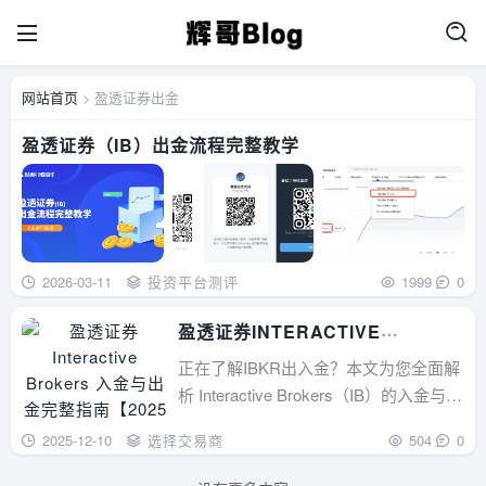
网站首页
> 盈透证券出金
盈透证券（IB）出金流程完整教学
2026-03-11
投资平台测评
1999
0
盈透证券INTERACTIVE
BROKERS 入金与出金完整指南
正在了解IBKR出入金？本文为您全面解
【2025年最新版】
析 Interactive Brokers（IB）的入金与出
金方式，包括ACH、银行电汇、Wise
2025-12-10
选择交易商
504
0
等，涵盖费用、到账时间、安全限制与
常见问题，助您高效管理全球投资资