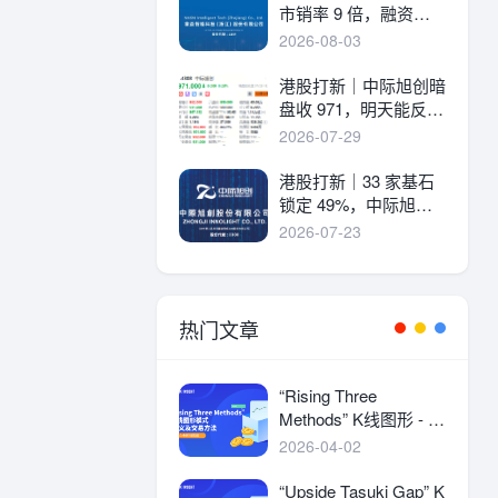
市销率 9 倍，融资溢
价 30%，能打吗？
2026-08-03
港股打新｜中际旭创暗
盘收 971，明天能反弹
吗？
2026-07-29
港股打新｜33 家基石
锁定 49%，中际旭创
详细申购分析！
2026-07-23
热门文章
“Rising Three
Methods” K线图形 - 定
义及交易方法
2026-04-02
“Upside Tasuki Gap” K