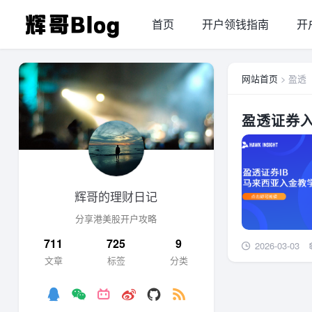
首页
开户领钱指南
开
网站首页
> 盈透
盈透证券
辉哥的理财日记
分享港美股开户攻略
711
725
9
2026-03-03
文章
标签
分类