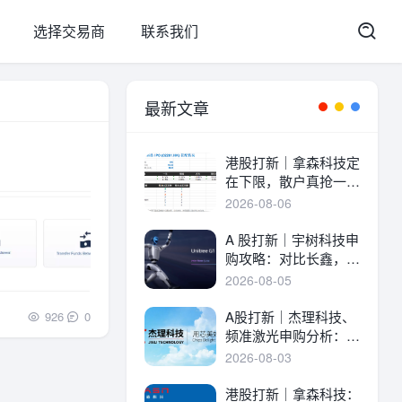
选择交易商
联系我们
最新文章
港股打新｜拿森科技定
在下限，散户真抢一
手！
2026-08-06
A 股打新｜宇树科技申
购攻略：对比长鑫，一
文讲透中签率与A港差
2026-08-05
异！
A股打新｜杰理科技、
926
0
频准激光申购分析：估
值、中签率与资金方案
2026-08-03
港股打新｜拿森科技：