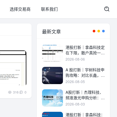
选择交易商
联系我们
最新文章
港股打新｜拿森科技定
在下限，散户真抢一
手！
2026-08-06
A 股打新｜宇树科技申
购攻略：对比长鑫，一
文讲透中签率与A港差
2026-08-05
异！
A股打新｜杰理科技、
316
0
频准激光申购分析：估
值、中签率与资金方案
2026-08-03
港股打新｜拿森科技：