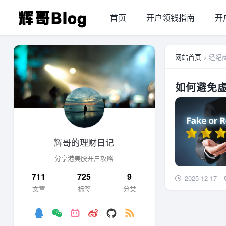
首页
开户领钱指南
开
网站首页
> 经纪
如何避免
辉哥的理财日记
分享港美股开户攻略
711
725
9
2025-12-17
文章
标签
分类