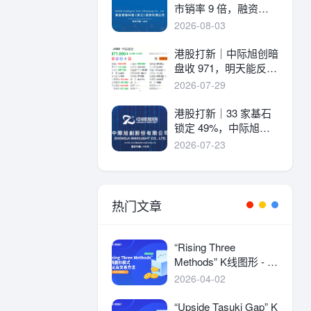
市销率 9 倍，融资溢
价 30%，能打吗？
2026-08-03
港股打新｜中际旭创暗
盘收 971，明天能反弹
吗？
2026-07-29
港股打新｜33 家基石
锁定 49%，中际旭创
详细申购分析！
2026-07-23
热门文章
“Rising Three
Methods” K线图形 - 定
义及交易方法
2026-04-02
“Upside Tasuki Gap” K