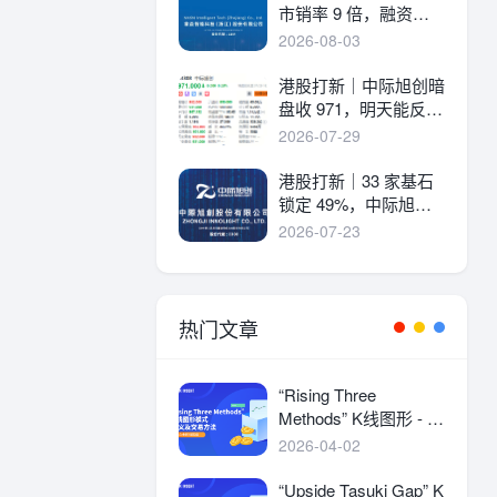
市销率 9 倍，融资溢
价 30%，能打吗？
2026-08-03
港股打新｜中际旭创暗
盘收 971，明天能反弹
吗？
2026-07-29
港股打新｜33 家基石
锁定 49%，中际旭创
详细申购分析！
2026-07-23
热门文章
“Rising Three
Methods” K线图形 - 定
义及交易方法
2026-04-02
“Upside Tasuki Gap” K