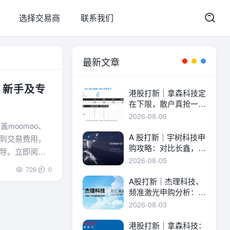
选择交易商
联系我们
最新文章
| 新手及专
港股打新｜拿森科技定
在下限，散户真抢一
手！
2026-08-06
moomoo、
A 股打新｜宇树科技申
程到交易费用，
购攻略：对比长鑫，一
导。立即阅
文讲透中签率与A港差
2026-08-05
异！
726
0
A股打新｜杰理科技、
频准激光申购分析：估
值、中签率与资金方案
2026-08-03
港股打新｜拿森科技：