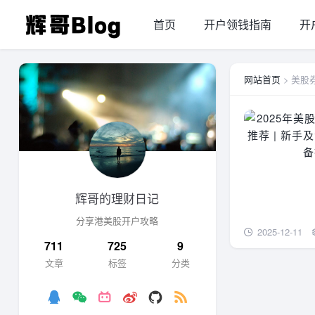
首页
开户领钱指南
开
网站首页
> 美股
辉哥的理财日记
分享港美股开户攻略
2025-12-11
711
725
9
文章
标签
分类