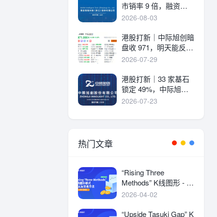
市销率 9 倍，融资溢
价 30%，能打吗？
2026-08-03
港股打新｜中际旭创暗
盘收 971，明天能反弹
吗？
2026-07-29
港股打新｜33 家基石
锁定 49%，中际旭创
详细申购分析！
2026-07-23
热门文章
“Rising Three
Methods” K线图形 - 定
义及交易方法
2026-04-02
“Upside Tasuki Gap” K