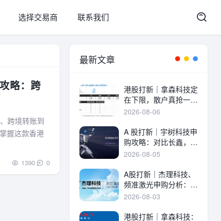
选择交易商
联系我们
最新文章
全攻略：跨
港股打新｜拿森科技定
在下限，散户真抢一
手！
2026-08-06
值、跨境转账到
A 股打新｜宇树科技申
掌握这款香港
购攻略：对比长鑫，一
文讲透中签率与A港差
2026-08-05
异！
1390
0
A股打新｜杰理科技、
频准激光申购分析：估
值、中签率与资金方案
2026-08-03
港股打新｜拿森科技：