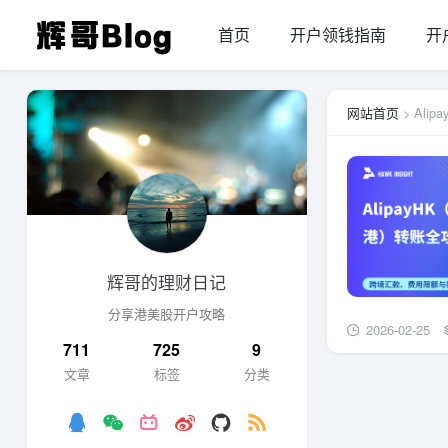
首页
开户领钱指南
开
网站首页
> Alipa
辉哥的理财日记
分享港美股开户攻略
2026-02-25
711
725
9
文章
标签
分类