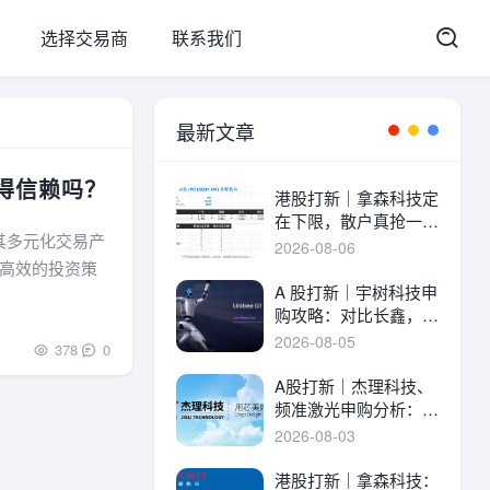
选择交易商
联系我们
最新文章
值得信赖吗？
港股打新｜拿森科技定
在下限，散户真抢一
解其多元化交易产
手！
2026-08-06
高效的投资策
A 股打新｜宇树科技申
购攻略：对比长鑫，一
文讲透中签率与A港差
2026-08-05
378
0
异！
A股打新｜杰理科技、
频准激光申购分析：估
值、中签率与资金方案
2026-08-03
港股打新｜拿森科技：