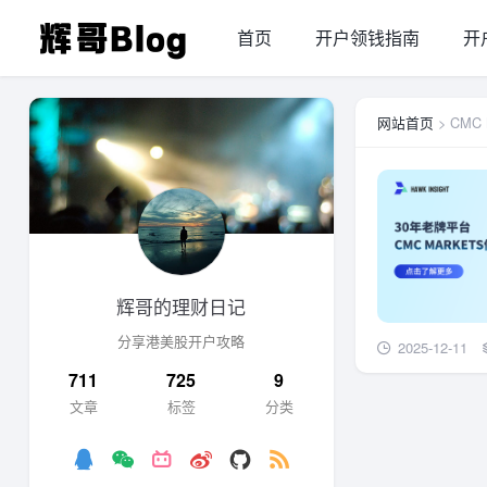
首页
开户领钱指南
开
网站首页
> CMC
辉哥的理财日记
分享港美股开户攻略
2025-12-11
711
725
9
文章
标签
分类