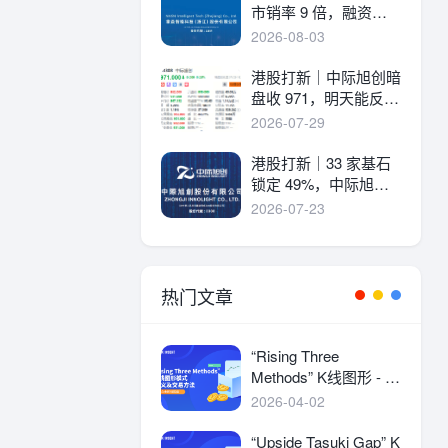
市销率 9 倍，融资溢
价 30%，能打吗？
2026-08-03
港股打新｜中际旭创暗
盘收 971，明天能反弹
吗？
2026-07-29
港股打新｜33 家基石
锁定 49%，中际旭创
详细申购分析！
2026-07-23
热门文章
“Rising Three
Methods” K线图形 - 定
义及交易方法
2026-04-02
“Upside Tasuki Gap” K