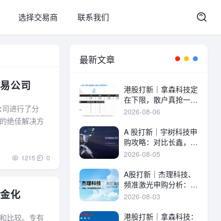
选择交易商
联系我们
最新文章
交易公司
港股打新｜拿森科技定
在下限，散户真抢一
公司进行了分
手！
2026-08-06
的绝佳解决方
A 股打新｜宇树科技申
购攻略：对比长鑫，一
文讲透中签率与A港差
2026-08-05
1215
0
异！
A股打新｜杰理科技、
频准激光申购分析：估
资金化
值、中签率与资金方案
2026-08-03
港股打新｜拿森科技：
和比较。专有