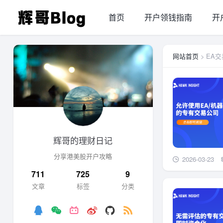
首页
开户领钱指南
开
网站首页
> EA
辉哥的理财日记
分享港美股开户攻略
2026-03-23
711
725
9
文章
标签
分类