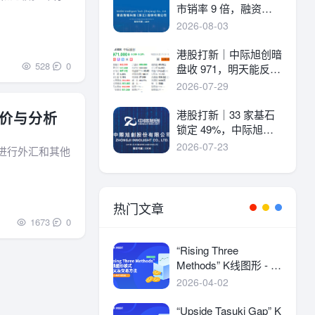
市销率 9 倍，融资溢
价 30%，能打吗？
2026-08-03
港股打新｜中际旭创暗
528
0
盘收 971，明天能反弹
吗？
2026-07-29
港股打新｜33 家基石
：评价与分析
锁定 49%，中际旭创
详细申购分析！
2026-07-23
交易者进行外汇和其他
热门文章
1673
0
“Rising Three
Methods” K线图形 - 定
义及交易方法
2026-04-02
“Upside Tasuki Gap” K