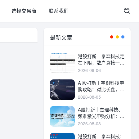
选择交易商
联系我们
最新文章
港股打新｜拿森科技定
在下限，散户真抢一
手！
2026-08-06
A 股打新｜宇树科技申
购攻略：对比长鑫，一
文讲透中签率与A港差
2026-08-05
异！
A股打新｜杰理科技、
频准激光申购分析：估
值、中签率与资金方案
2026-08-03
港股打新｜拿森科技：