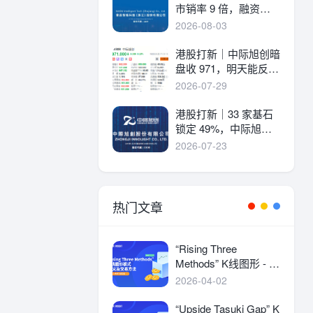
市销率 9 倍，融资溢
价 30%，能打吗？
2026-08-03
港股打新｜中际旭创暗
盘收 971，明天能反弹
吗？
2026-07-29
港股打新｜33 家基石
锁定 49%，中际旭创
详细申购分析！
2026-07-23
热门文章
“Rising Three
Methods” K线图形 - 定
义及交易方法
2026-04-02
“Upside Tasuki Gap” K