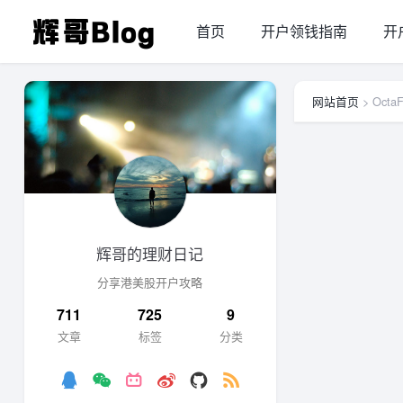
首页
开户领钱指南
开
网站首页
> Octa
辉哥的理财日记
分享港美股开户攻略
711
725
9
文章
标签
分类