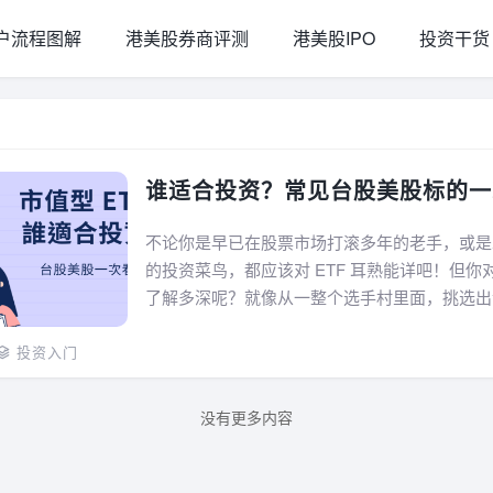
户流程图解
港美股券商评测
港美股IPO
投资干货
谁适合投资？常见台股美股标的一
不论你是早已在股票市场打滚多年的老手，或是
的投资菜鸟，都应该对 ETF 耳熟能详吧！但你对市
了解多深呢？就像从一整个选手村里面，挑选出
几名好手，市值型 ETF 组合了市场中市值前几
来看吧！假如你对 E...
投资入门
没有更多内容