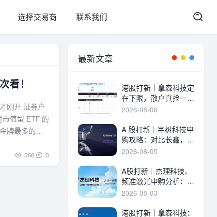
选择交易商
联系我们
最新文章
次看！
港股打新｜拿森科技定
在下限，散户真抢一
才刚开 证券户
手！
2026-08-06
值型 ETF 的
A 股打新｜宇树科技申
金牌最多的前
购攻略：对比长鑫，一
名的企业，一起
文讲透中签率与A港差
2026-08-05
366
0
异！
A股打新｜杰理科技、
频准激光申购分析：估
值、中签率与资金方案
2026-08-03
港股打新｜拿森科技：