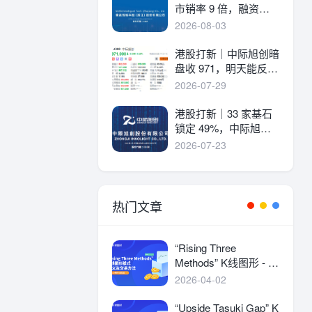
市销率 9 倍，融资溢
价 30%，能打吗？
2026-08-03
港股打新｜中际旭创暗
盘收 971，明天能反弹
吗？
2026-07-29
港股打新｜33 家基石
锁定 49%，中际旭创
详细申购分析！
2026-07-23
热门文章
“Rising Three
Methods” K线图形 - 定
义及交易方法
2026-04-02
“Upside Tasuki Gap” K