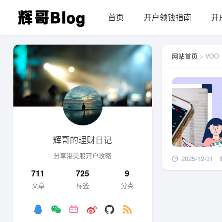
首页
开户领钱指南
开
网站首页
> VOO
辉哥的理财日记
分享港美股开户攻略
2025-12-31
711
725
9
文章
标签
分类