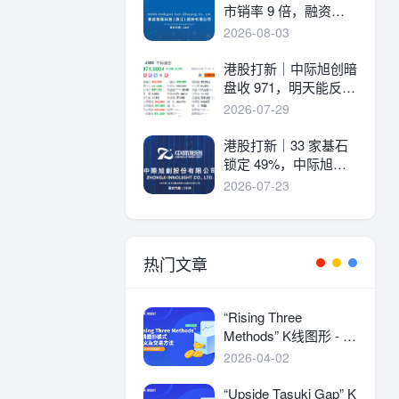
市销率 9 倍，融资溢
价 30%，能打吗？
2026-08-03
港股打新｜中际旭创暗
盘收 971，明天能反弹
吗？
2026-07-29
港股打新｜33 家基石
锁定 49%，中际旭创
详细申购分析！
2026-07-23
热门文章
“Rising Three
Methods” K线图形 - 定
义及交易方法
2026-04-02
“Upside Tasuki Gap” K