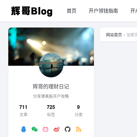
首页
开户领钱指南
开
网站首页
> 加密
辉哥的理财日记
分享港美股开户攻略
711
725
9
文章
标签
分类