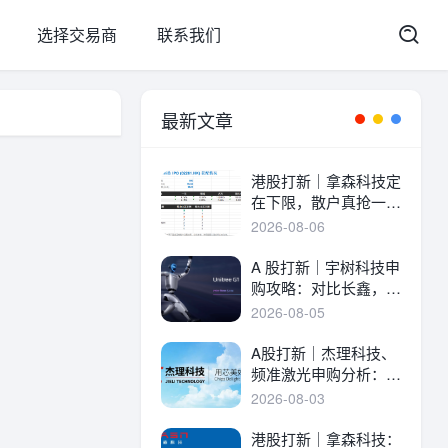
选择交易商
联系我们
最新文章
港股打新｜拿森科技定
在下限，散户真抢一
手！
2026-08-06
A 股打新｜宇树科技申
购攻略：对比长鑫，一
文讲透中签率与A港差
2026-08-05
异！
A股打新｜杰理科技、
频准激光申购分析：估
值、中签率与资金方案
2026-08-03
港股打新｜拿森科技：