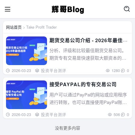
网站首页
> Take Profit Trader
期货交易公司介绍 - 2026年最佳选
择
分析、评级和比较最佳期货交易公司。
期货专有交易是快速获取大额资本的绝
佳方式。...
2026-03-23
投资平台测评
1280
0
接受PAYPAL的专有交易公司
用户可以通过PayPal的网站或应用程序
进行转账，也可以直接使用PayPal账户
余额进行购买，无需连接银行账户。...
2026-03-23
投资平台测评
506
0
没有更多内容