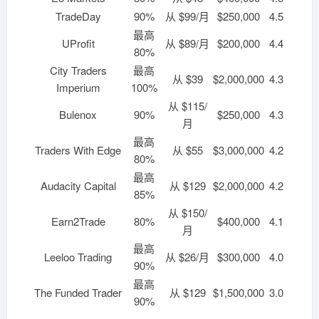
TradeDay
90%
从 $99/月
$250,000
4.5
最高
UProfit
从 $89/月
$200,000
4.4
80%
City Traders
最高
从 $39
$2,000,000
4.3
Imperium
100%
从 $115/
Bulenox
90%
$250,000
4.3
月
最高
Traders With Edge
从 $55
$3,000,000
4.2
80%
最高
Audacity Capital
从 $129
$2,000,000
4.2
85%
从 $150/
Earn2Trade
80%
$400,000
4.1
月
最高
Leeloo Trading
从 $26/月
$300,000
4.0
90%
最高
The Funded Trader
从 $129
$1,500,000
3.0
90%