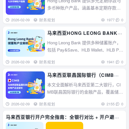
Hong Leong Bank 提供多元定期存款与
多币种账户产品，涵盖基本定期存款、
网上定期存款、Flexi Fixed Deposit 等，
2026-02-09
财务规划
1977
0
具备竞争力利率、灵活操作与资金安全
保障；多币种账户支持 12 种外币管理，
马来西亚HONG LEONG BANK
附带优惠汇率及国际汇款服务，是您财
储蓄账户全解析
Hong Leong Bank 提供多种储蓄账户，
富增值...
包括 Pay&Save、HLB Wallet、HLB Po
cket Connect、Harvest 等，满足不同年
2026-02-09
财务规划
1941
0
龄段和需求。高利息、多货币功能、环
保计划，还有儿童理财教育，是财富管
马来西亚联昌国际银行（CIMB）
理的好选择。...
金融产品全解析：储蓄、活期、定
本文全面解析马来西亚第二大银行，CI
期、信用卡等一网打尽
MB联昌国际银行的金融产品，覆盖储
蓄、活期、定期存款、信用卡、借记
2026-02-09
财务规划
2155
0
卡。从开户活动到各类账户特点，助您
高效管理资金，享受便捷银行服务。...
马来西亚银行开户完全指南：全银行对比 + 开户避坑
攻略