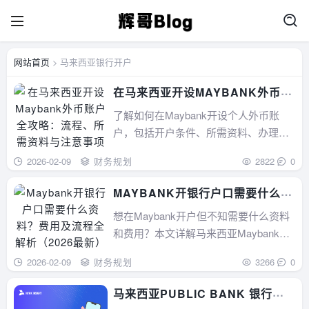
网站首页
> 马来西亚银行开户
在马来西亚开设MAYBANK外币账
户全攻略：流程、所需资料与注意
了解如何在Maybank开设个人外币账
事项
户，包括开户条件、所需资料、办理流
程及费用标准，适用于留学、工作等跨
2026-02-09
财务规划
2822
0
境金融需求，全面详尽的开户指南。...
MAYBANK开银行户口需要什么资
料？费用及流程全解析（2026最
想在Maybank开户但不知需要什么资料
新）
和费用？本文详解马来西亚Maybank开
户流程、所需文件、最低存款要求及各
2026-02-09
财务规划
3266
0
类账户特点，助你快速完成申请！...
马来西亚PUBLIC BANK 银行卡