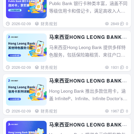
全面解析：选对卡，享实惠
Public Bank 银行卡种类丰富，涵盖不同
等级信用卡和借记卡，满足高收入人
群、企业主、学生等各类群体需求。信
2026-02-09
财务规划
2849
0
用卡有高端的无限卡、World MasterCar
d，也有低门槛的 Quantum 卡等；借记
马来西亚HONG LEONG BANK
卡包括高资产人士专属卡和普通生活卡
其他特色服务介绍
马来西亚Hong Leong Bank 提供多样特
等。开户流程简...
色服务，包括保险箱租赁、来往户口与
海外来往户口、便捷开户指南。保险箱
2026-02-09
财务规划
1931
0
有多种尺寸及租费；来往户口满足日常
交易与资金管理需求；海外来往户口助
马来西亚HONG LEONG BANK
力海外资金管理；线上开户便捷高效，
信用卡系列详解
Hong Leong Bank 推出多款信用卡，涵
助您轻松开启金融之旅。...
盖 InfiniteP、Infinite、Infinite Doctor’s E
dition、GSC、Sutera 白金卡、Essential
2026-02-09
财务规划
1967
0
卡、Wise 卡及 I’m 卡等。各具特色，满
足不同需求，提供...
马来西亚HONG LEONG BANK
定期存款与多币种账户指南