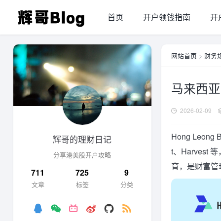
首页
开户领钱指南
开
网站首页
>
财务
马来西亚H
2026-02-09
Hong Leong
辉哥的理财日记
t、Harve
分享港美股开户攻略
育，是财富管
711
725
9
文章
标签
分类