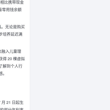
，相比携带现金
查看零用钱余额
具。无论是购买
步培养延迟满
理念融入儿童理
 20 棵虚拟
了解到个人行
感。
 月 21 日起生
0 的部分年利率