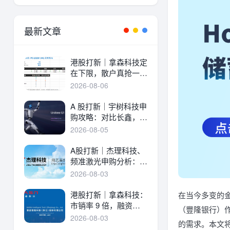
最新文章
港股打新｜拿森科技定
在下限，散户真抢一
手！
2026-08-06
A 股打新｜宇树科技申
购攻略：对比长鑫，一
文讲透中签率与A港差
2026-08-05
异！
A股打新｜杰理科技、
频准激光申购分析：估
值、中签率与资金方案
2026-08-03
港股打新｜拿森科技：
在当今多变的金
市销率 9 倍，融资溢
（豐隆银行）
价 30%，能打吗？
2026-08-03
的需求。本文将深