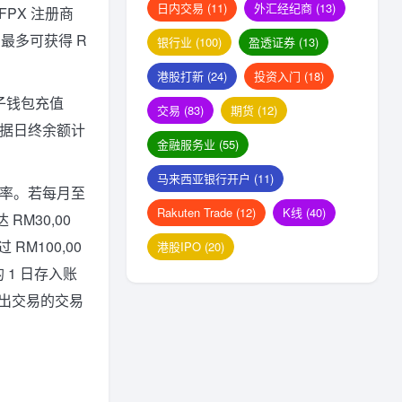
日内交易
(11)
外汇经纪商
(13)
FPX 注册商
每月最多可获得 R
银行业
(100)
盈透证券
(13)
港股打新
(24)
投资入门
(18)
子钱包充值
交易
(83)
期货
(12)
根据日终余额计
金融服务业
(55)
马来西亚银行开户
(11)
率。若每月至
Rakuten Trade
(12)
K线
(40)
RM30,00
RM100,00
港股IPO
(20)
 1 日存入账
卖出交易的交易