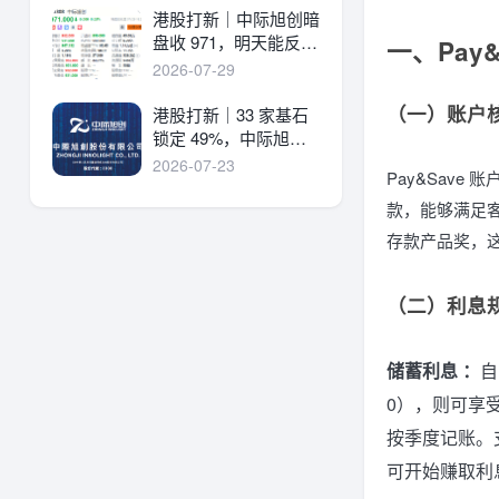
港股打新｜中际旭创暗
盘收 971，明天能反弹
一、Pay
吗？
2026-07-29
（一）账户
港股打新｜33 家基石
锁定 49%，中际旭创
详细申购分析！
2026-07-23
Pay&Save 
款，能够满足客
存款产品奖，
（二）利息
储蓄利息 ：
自
0），则可享受 
按季度记账。支
可开始赚取利