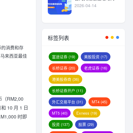
2026-04-14
标签列表
种外币的消费和存
》马来西亚最佳
富途证券
(19)
美股投资
(17)
长桥证券
(20)
老虎证券
(16)
港美股券商
(36)
长桥证券开户
(11)
币（RM2,00
外汇交易平台
(31)
MT4
(45)
10 月 1 日
MT5
(40)
Exness
(19)
,000 时即
投资
(137)
股票
(29)