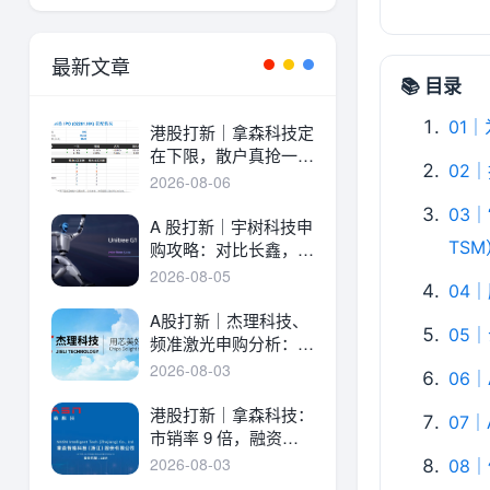
最新文章
📚 目录
01
港股打新｜拿森科技定
在下限，散户真抢一
02
手！
2026-08-06
03
A 股打新｜宇树科技申
TSM
购攻略：对比长鑫，一
文讲透中签率与A港差
2026-08-05
04
异！
A股打新｜杰理科技、
05
频准激光申购分析：估
值、中签率与资金方案
2026-08-03
06｜
港股打新｜拿森科技：
07｜
市销率 9 倍，融资溢
价 30%，能打吗？
2026-08-03
08