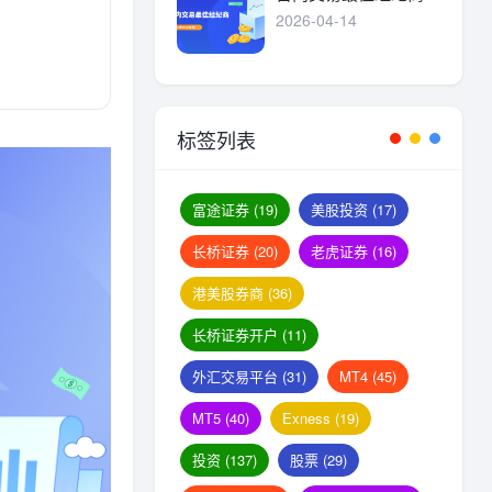
2026-04-14
标签列表
富途证券
(19)
美股投资
(17)
长桥证券
(20)
老虎证券
(16)
港美股券商
(36)
长桥证券开户
(11)
外汇交易平台
(31)
MT4
(45)
MT5
(40)
Exness
(19)
投资
(137)
股票
(29)