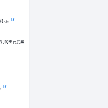
[3]
务能力。
 应用的重要底座
[5]
。