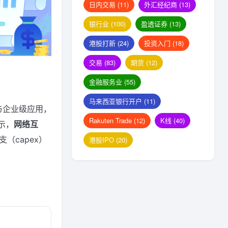
日内交易
(11)
外汇经纪商
(13)
银行业
(100)
盈透证券
(13)
港股打新
(24)
投资入门
(18)
交易
(83)
期货
(12)
金融服务业
(55)
马来西亚银行开户
(11)
台与企业级应用，
Rakuten Trade
(12)
K线
(40)
示，
网络互
（capex）
港股IPO
(20)