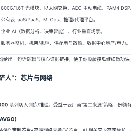
800G/1.6T 光模块、以太网交换、AEC 主动电缆、PAM4 DS
公有云 IaaS/PaaS、MLOps、推理/代理平台。
：企业 AI（数据分析、决策智能）、行业垂直场景。
：服务器整机、机架/机柜、供配电与散热、数据中心地产/电力。
均给出一句话逻辑与核心证据链接，便于你顺藤摸瓜继续做功课
卖铲人”：芯片与网络
)
300
系列切入训练/推理，受益于云厂商“第二来源”策略，份额
(AVGO)
 ASIC 定制芯片
+高端网络交换/光芯片，AI 相关营收高速增长