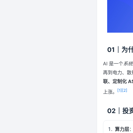
01｜为
AI 是一个
系统
再到电力、散
联、定制化 A
[1]
[2]
上涨。
02｜投
算力层
：