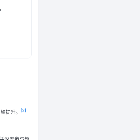
P。
。
[2]
有望提升。
，并深度参与超