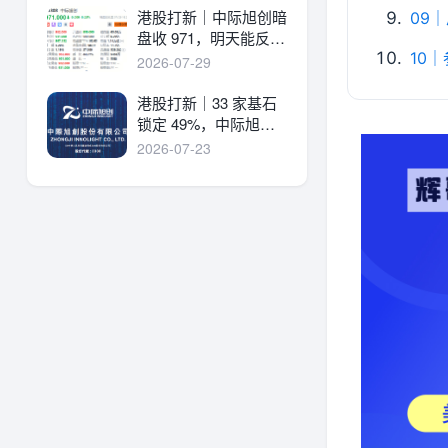
港股打新｜中际旭创暗
09
盘收 971，明天能反弹
吗？
10
2026-07-29
港股打新｜33 家基石
锁定 49%，中际旭创
详细申购分析！
2026-07-23