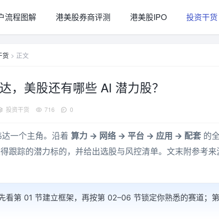
户流程图解
港美股券商评测
港美股IPO
投资干货
干货
> 正文
达，美股还有哪些 AI 潜力股？
投资干货
716
0
英伟达一个主角。沿着
算力 → 网络 → 平台 → 应用 → 配套
的全
值得跟踪的潜力标的，并给出选股与风控清单。文末附参考来
先看第 01 节建立框架，再按第 02–06 节锁定你熟悉的赛道；第