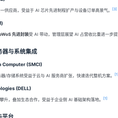
[3]
唯一供应商，受益于 AI 芯片先进制程扩产与设备订单高景气。
)
oWoS 先进封装
受 AI 带动，管理层展望 AI 占营收比重进一步
务器与系统集成
o Computer (SMCI)
[1
服务器/存储系统受益于云与 AI 服务商扩张，快速迭代整机方案。
logies (DELL)
[1]
单攀升，叠加生态合作，受益于企业侧 AI 基础架构落地。
与平台