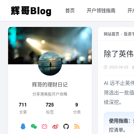
首页
开户领钱指南
开
网站首页
>
投资
除了英伟
2025-09-23
AI 远不止
辉哥的理财日记
筛选出一批
分享港美股开户攻略
续深挖。
711
725
9
文章
标签
分类
使用指南：
控清单。