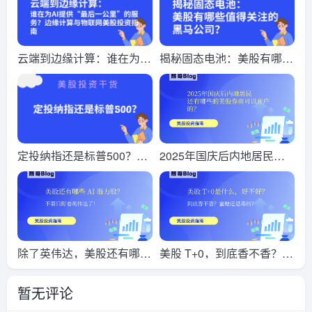
比较！
科技股抛售潮！
云端到边缘计算：谁在为AI
揭秘固态电池：美股有哪些
提供“最后一公里”的服务？
值得关注的黑马公司？
边缘计算与物联网美股投资
指南
定投纳指还是标普500？历
2025年国庆后内地居民还
史回测告诉你，哪个更适合
有哪些的美股券商可以开户
懒人投资
的？
除了英伟达，美股还有哪些
美股 T+0，到底香不香？蜜
AI 潜力股？
糖还是毒药，一文说透
暂无评论