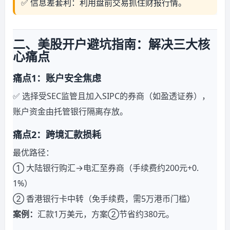
✅ 信息差套利：利用盘前交易抓住财报行情。
二、美股开户避坑指南：解决三大核
心痛点
痛点1：账户安全焦虑
✅ 选择受SEC监管且加入SIPC的券商（如盈透证券），
账户资金由托管银行隔离存放。
痛点2：跨境汇款损耗
最优路径：
① 大陆银行购汇→电汇至券商（手续费约200元+0.
1%）
② 香港银行卡中转（免手续费，需5万港币门槛）
案例：
汇款1万美元，方案②节省约380元。