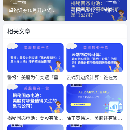
上一篇
下一篇
卓锐证券10月开户奖励活动 | 无需存量证明 | 开户即享多重好礼 | 最高可获1200港币现金券
揭秘固态电池：美股有哪些值得关注的黑马公司？
相关文章
警报：美股为何突遭「黑色
云端到边缘计算：谁在为AI
星期五」？三大导火线引爆
提供“最后一公里”的服务？
科技股抛售潮！
边缘计算与物联网美股投资
指南
揭秘固态电池：美股有哪些
除了英伟达，美股还有哪些
值得关注的黑马公司？
AI 潜力股？