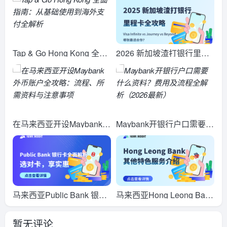
（附完整操作指南）
用与费用限额详解
Tap & Go Hong Kong 全面
2026 新加坡渣打银行里程
指南：从基础使用到海外支
卡全攻略：Visa Infinite vs
付全解析
Journey vs Beyond，哪张
最适合你？
在马来西亚开设Maybank外
Maybank开银行户口需要什
币账户全攻略：流程、所需
么资料？费用及流程全解析
资料与注意事项
（2026最新）
马来西亚Public Bank 银行
马来西亚Hong Leong Bank
卡全面解析：选对卡，享实
其他特色服务介绍
暂无评论
惠