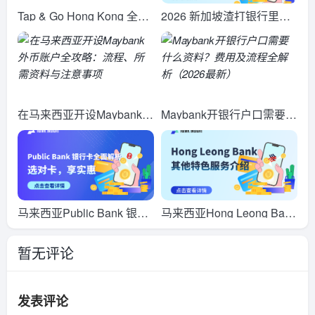
Tap & Go Hong Kong 全面
2026 新加坡渣打银行里程
指南：从基础使用到海外支
卡全攻略：Visa Infinite vs
付全解析
Journey vs Beyond，哪张
最适合你？
在马来西亚开设Maybank外
Maybank开银行户口需要什
币账户全攻略：流程、所需
么资料？费用及流程全解析
资料与注意事项
（2026最新）
马来西亚Public Bank 银行
马来西亚Hong Leong Bank
卡全面解析：选对卡，享实
其他特色服务介绍
暂无评论
惠
发表评论