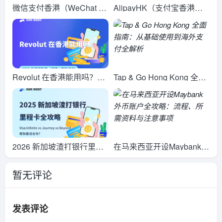
微信支付香港（WeChat Pa
AlipayHK（支付宝香港）
y HK）全攻略：转账教
转账全攻略：跨境汇款、费
程、跨境使用与费用安全详
用限额与操作指南
解
Revolut 在香港能用吗？20
Tap & Go Hong Kong 全面
26 年使用指南（游客 / 居民
指南：从基础使用到海外支
适用）
付全解析
2026 新加坡渣打银行里程
在马来西亚开设Maybank外
卡全攻略：Visa Infinite vs
币账户全攻略：流程、所需
暂无评论
Journey vs Beyond，哪张
资料与注意事项
最适合你？
发表评论