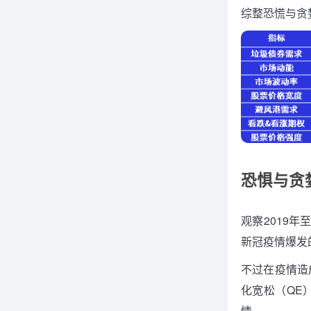
综整恐慌与贪
恐惧与贪
观察2019年
新冠疫情爆发
不过在疫情造
化宽松（QE
情。