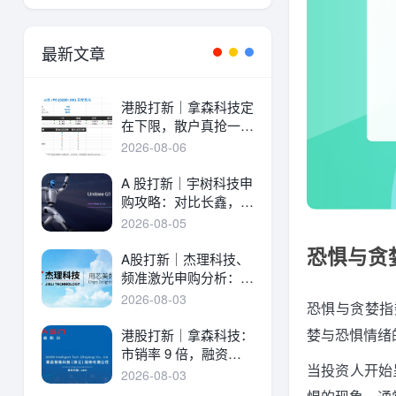
最新文章
港股打新｜拿森科技定
在下限，散户真抢一
手！
2026-08-06
A 股打新｜宇树科技申
购攻略：对比长鑫，一
文讲透中签率与A港差
2026-08-05
异！
恐惧与贪
A股打新｜杰理科技、
频准激光申购分析：估
值、中签率与资金方案
2026-08-03
恐惧与贪婪指数（
婪与恐惧情绪
港股打新｜拿森科技：
市销率 9 倍，融资溢
当投资人开始
价 30%，能打吗？
2026-08-03