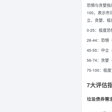
恐惧与贪婪指
100，表示
立、贪婪、极
0-25：极度恐惧
26-44：恐惧（
45-55：中立（
56-74：贪婪（
75-100：极度
7大评估
垃圾债券需求（