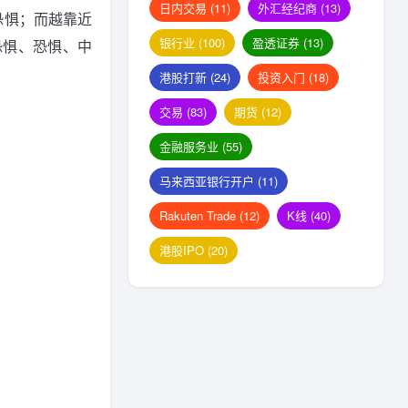
日内交易
(11)
外汇经纪商
(13)
恐惧；而越靠近
银行业
(100)
盈透证券
(13)
恐惧、恐惧、中
港股打新
(24)
投资入门
(18)
交易
(83)
期货
(12)
金融服务业
(55)
马来西亚银行开户
(11)
Rakuten Trade
(12)
K线
(40)
港股IPO
(20)