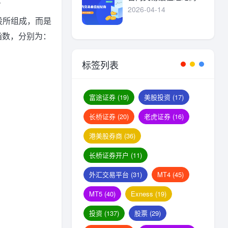
。
2026-04-14
股所组成，而是
指数，分别为：
标签列表
富途证券
(19)
美股投资
(17)
长桥证券
(20)
老虎证券
(16)
港美股券商
(36)
长桥证券开户
(11)
外汇交易平台
(31)
MT4
(45)
MT5
(40)
Exness
(19)
投资
(137)
股票
(29)