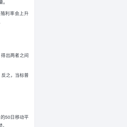
量。
此殖利率会上升
。
，得出两者之间
；反之，当标普
 的50日移动平
婪。