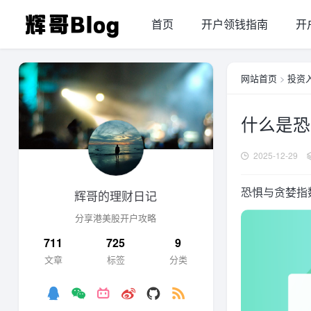
首页
开户领钱指南
开
网站首页
>
投资
什么是恐
2025-12-29
恐惧与贪婪指数
辉哥的理财日记
分享港美股开户攻略
711
725
9
文章
标签
分类