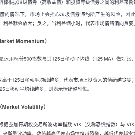
指标根据垃圾债券（高收益债）和投资等级债券之间的利差来衡
慌的情况下，市场上会担心垃圾债券违约所产生的风险，因
，利差就会放大；反之，当利差缩小时，代表市场情绪偏向贪婪
rket Momentum）
是运用标普500指数与其125日移动平均线（125 MA）做对比
指数高于125日移动平均线越多，代表市场上投资人的情绪越贪婪
于125日移动平均线越多，则表示情绪越恐慌。
ket Volatility）
据芝加哥期权交易所波动率指数 VIX（又称恐慌指数）与 VIX
MA）来衡量波动率，数值越高代表市场情绪越恐慌，越低代表越贪