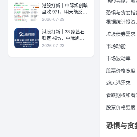
惧的现象，通
港股打新｜中际旭创暗
盘收 971，明天能反弹
恐惧与贪婪指
吗？
2026-07-29
根据统计投资
港股打新｜33 家基石
垃圾债券需求
锁定 49%，中际旭创
详细申购分析！
2026-07-23
市场动能
市场波动率
股票价格宽度
避风港需求
看跌期权和看
股票价格强度
恐惧与贪