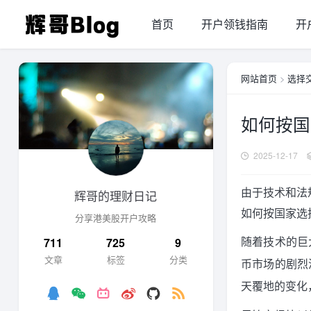
首页
开户领钱指南
开
网站首页
>
选择
如何按国
2025-12-17
由于技术和法
辉哥的理财日记
如何按国家选
分享港美股开户攻略
随着技术的巨
711
725
9
文章
标签
分类
币市场的剧烈
天覆地的变化