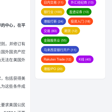
日内交易
(11)
外汇经纪商
(13)
银行业
(100)
盈透证券
(13)
港股打新
(24)
投资入门
(18)
界的中心，在平
交易
(83)
期货
(12)
金融服务业
(55)
的规则，并修订有
马来西亚银行开户
(11)
美国外国资产控
Rakuten Trade
(12)
K线
(40)
仍无法在美国外
港股IPO
(20)
求，包括获得美
认为这些条件成
上要求美国公民