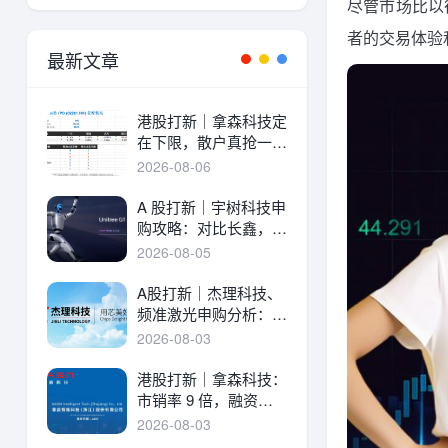
尽管市场比以
者的交易体验
最新文章
港股打新｜拿森科技定
在下限，散户真抢一
手！
2026-08-06
A 股打新｜宇树科技申
购攻略：对比长鑫，一
文讲透中签率与A港差
2026-08-05
异！
A股打新｜杰理科技、
频准激光申购分析：估
值、中签率与资金方案
2026-08-03
港股打新｜拿森科技：
市销率 9 倍，融资溢
价 30%，能打吗？
2026-08-03