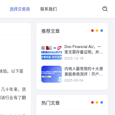
选择交易商
联系我们
推荐文章
Doo Financial AU，一
家无需存量证明，并且
港美股终身免平台费的
2025-12-18
港美股券商。
内地人最常用的十大港
体验。以下是
美股券商测评｜开户指
南与优缺点分析
2025-09-04
。几十年来，货
到该行业有了翻
热门文章