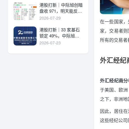
港股打新｜中际旭创暗
盘收 971，明天能反弹
吗？
2026-07-29
在一些国家，
港股打新｜33 家基石
家，交易者则
锁定 49%，中际旭创
所有的交易者
详细申购分析！
2026-07-23
外汇经纪
外汇经纪商分
于美国、欧洲
之下，非洲地
因此，居住在
这些经纪公司