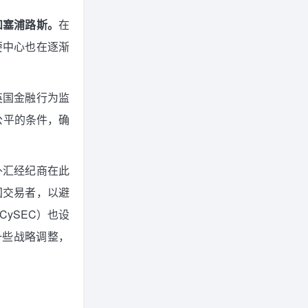
和塞浦路斯。
在
要中心也在逐渐
英国金融行为监
公平的条件，确
外汇经纪商在此
国交易者，以避
ySEC）也设
一些战略调整，