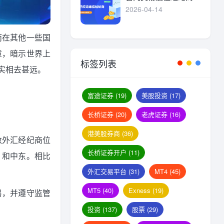
2026-04-14
而在其他一些国
章，暗示世界上
标签列表
实相去甚远。
富途证券
(19)
美股投资
(17)
长桥证券
(20)
老虎证券
(16)
港美股券商
(36)
数外汇经纪商位
长桥证券开户
(11)
）和中东。相比
外汇交易平台
(31)
MT4
(45)
MT5
(40)
Exness
(19)
易，并遵守监管
投资
(137)
股票
(29)