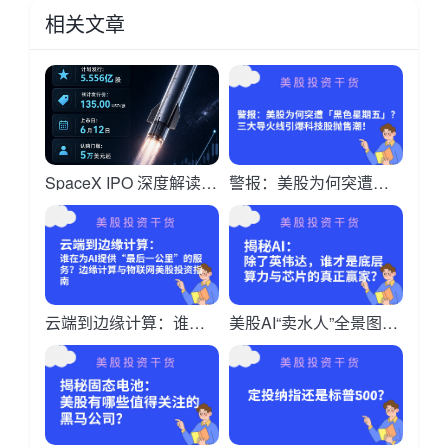
相关文章
SpaceX IPO 深度解读：
警报：美股为何突遭
散户该知道的所有事
「黑色星期五」？三大
导火线引爆科技股抛售
潮！
云端到边缘计算：谁在
美股AI“卖水人”全景图：
为AI提供“最后一公里”的
除了英伟达，谁才是底
服务？边缘计算与物联
层算力与芯片的真正赢
网美股投资指南
家？