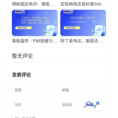
揭秘固态电池：美股有
定投纳指还是标普500？
哪些值得关注的黑马公
历史回测告诉你，哪个
司？
更适合懒人投资
美股盘势｜PMI放缓与鲍
除了英伟达，美股还有
威尔最新谈话压抑风险
哪些 AI 潜力股？
暂无评论
偏好，科技回调、能源
走强（2025-09-24）
发表评论