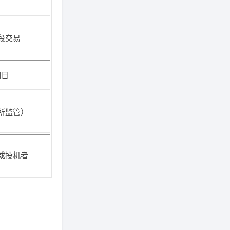
段交易
期日
所监管）
或投机者