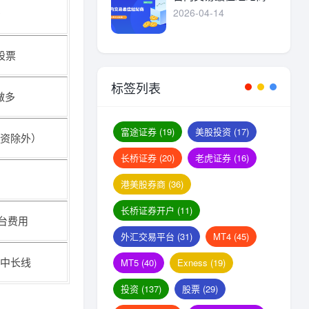
2026-04-14
股票
标签列表
做多
富途证券
(19)
美股投资
(17)
融资除外）
长桥证券
(20)
老虎证券
(16)
港美股券商
(36)
长桥证券开户
(11)
平台费用
外汇交易平台
(31)
MT4
(45)
中长线
MT5
(40)
Exness
(19)
投资
(137)
股票
(29)