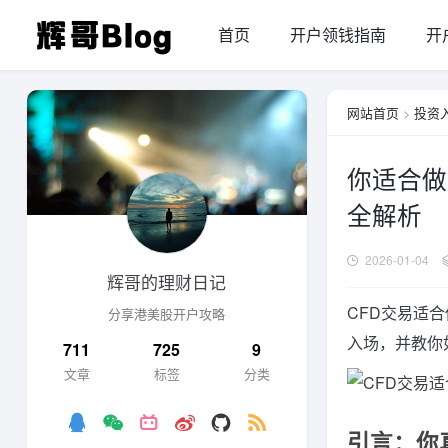
首页
开户领钱指南
开
网站首页
>
投资
你适合做
全解析
2026-01-04
辉哥的理财日记
CFD交易适
分享港美股开户攻略
入场，并教你
711
725
9
文章
标签
分类
引言：你