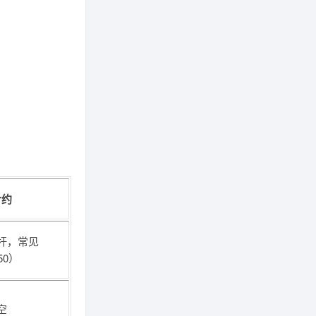
合约
杆，常见
:50）
空