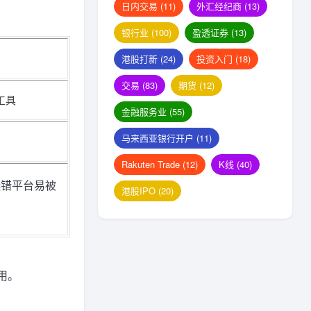
日内交易
(11)
外汇经纪商
(13)
银行业
(100)
盈透证券
(13)
港股打新
(24)
投资入门
(18)
交易
(83)
期货
(12)
工具
金融服务业
(55)
马来西亚银行开户
(11)
Rakuten Trade
(12)
K线
(40)
选错平台易被
港股IPO
(20)
用。