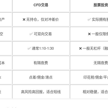
CFD交易
股票投资
资产
❌ 无持仓，仅对冲差价
✅ 实际拥有
空
✅ 可双向交易
❌ 一般仅限
✅ 通常1:10-1:30
❌ 一般无杠杆（
成本
有隔夜费
无隔夜费
本
点差/佣金/滑点
印花税/佣金/
性
高风险高回报，适合短线
相对稳健，适合