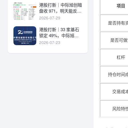
港股打新｜中际旭创暗
项目
盘收 971，明天能反弹
吗？
2026-07-29
是否持有
港股打新｜33 家基石
锁定 49%，中际旭创
是否可做
详细申购分析！
2026-07-23
杠杆
持仓时间
交易成
风险特