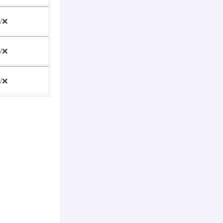
/❌
/❌
/❌