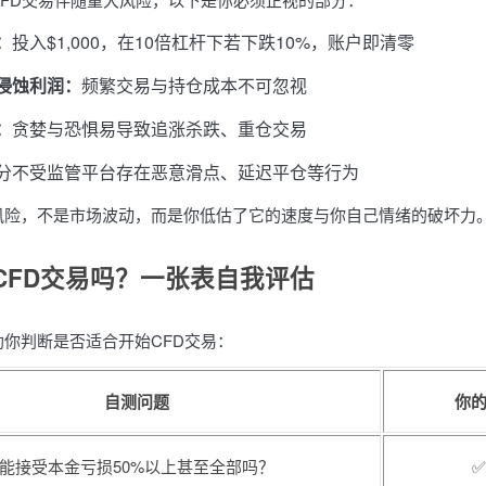
：
投入$1,000，在10倍杠杆下若下跌10%，账户即清零
侵蚀利润：
频繁交易与持仓成本不可忽视
：
贪婪与恐惧易导致追涨杀跌、重仓交易
分不受监管平台存在恶意滑点、延迟平仓等行为
风险，不是市场波动，而是你低估了它的速度与你自己情绪的破坏力
CFD交易吗？一张表自我评估
你判断是否适合开始CFD交易：
自测问题
你
能接受本金亏损50%以上甚至全部吗？
✅