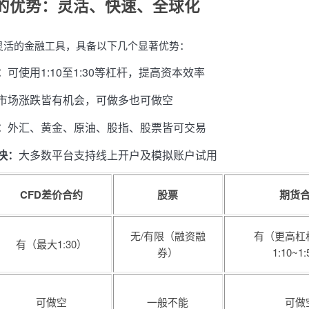
易的优势：灵活、快速、全球化
种灵活的金融工具，具备以下几个显著优势：
：
可使用1:10至1:30等杠杆，提高资本效率
市场涨跌皆有机会，可做多也可做空
：
外汇、黄金、原油、股指、股票皆可交易
快：
大多数平台支持线上开户及模拟账户试用
CFD差价合约
股票
期货
无/有限（融资融
有（更高杠
有（最大1:30）
券）
1:10~1
可做空
一般不能
可做