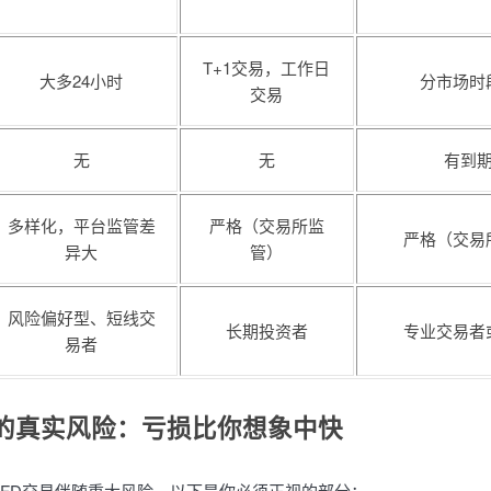
T+1交易，工作日
大多24小时
分市场时
交易
无
无
有到
多样化，平台监管差
严格（交易所监
严格（交易
异大
管）
风险偏好型、短线交
长期投资者
专业交易者
易者
易的真实风险：亏损比你想象中快
CFD交易伴随重大风险，以下是你必须正视的部分：