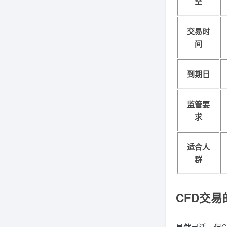
空
交易时
间
到期日
监管要
求
适合人
群
CFD交
虽然灵活，但