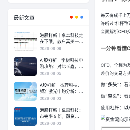
每天有成千上
最新文章
许听过“杠杆致
全面解析CFD
港股打新｜拿森科技定
在下限，散户真抢一
手！
一分钟看懂C
2026-08-06
A 股打新｜宇树科技申
CFD，全称为差
购攻略：对比长鑫，一
文讲透中签率与A港差
差价的交易方
2026-08-05
异！
做
“多头”
：看
A股打新｜杰理科技、
频准激光申购分析：估
做
“空头”
：看
值、中签率与资金方案
2026-08-03
使用杠杆：
以
港股打新｜拿森科技：
市销率 9 倍，融资溢
价 30%，能打吗？
2026-08-03