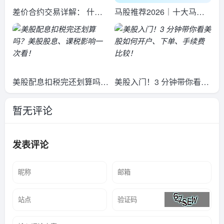
差价合约交易详解： 什么
马股推荐2026｜十大马来
是差价合约交易？
西亚蓝筹股及交易平台全解
读
美股配息扣税完还划算吗？
美股入门！3 分钟带你看美
美股股息、课税影响一次
股如何开户、下单、手续费
暂无评论
看！
比较！
发表评论