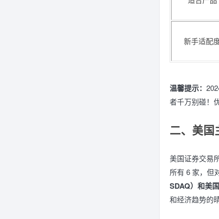
新手适配
温馨提示：
20
者千万别碰！优
二、美国
美国证券交易所
所有 6 家，
SDAQ）和美
和经济趋势的