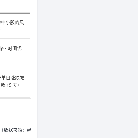
力中小股的风
者
格 - 时间优
 年单日涨跌幅
数 15 天）
下（数据来源：W