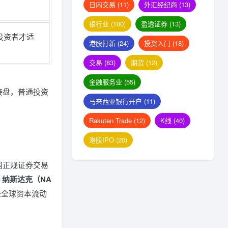
日内交易
(11)
外汇经纪商
(13)
银行业
(100)
盈透证券
(13)
投资者才适
港股打新
(24)
投资入门
(18)
交易
(83)
期货
(12)
金融服务业
(55)
拉人接盘，普通投资
马来西亚银行开户
(11)
Rakuten Trade
(12)
K线
(40)
港股IPO
(20)
国正规证券交易
、纳斯达克（NA
是全球资本流动