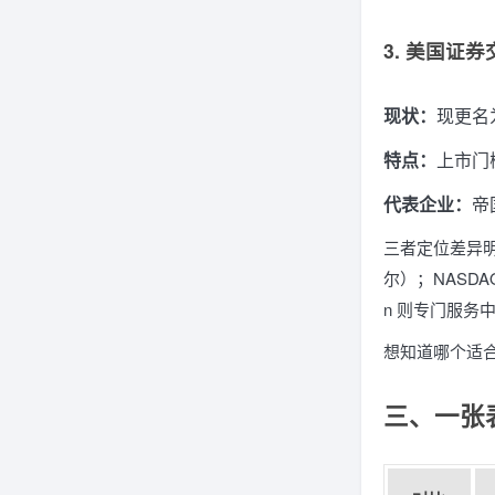
3. 美国证
现状：
现更名为
特点：
上市门
代表企业：
帝
三者定位差异明
尔）；NASD
n 则专门服务中
想知道哪个适
三、一张