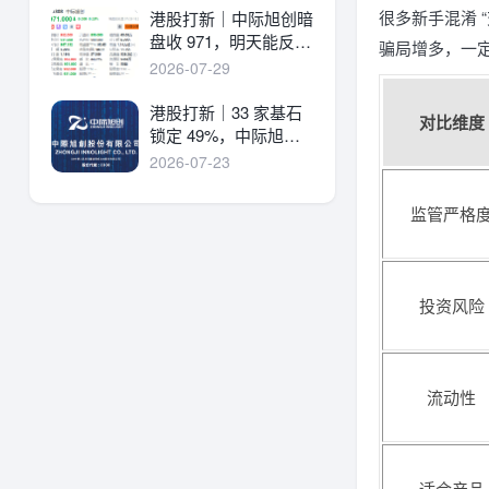
很多新手混淆 “
港股打新｜中际旭创暗
盘收 971，明天能反弹
骗局增多，一
吗？
2026-07-29
港股打新｜33 家基石
对比维度
锁定 49%，中际旭创
详细申购分析！
2026-07-23
监管严格
投资风险
流动性
适合产品