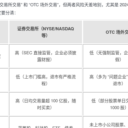
交易所交易” 和 “OTC 场外交易”，但两者风险天差地别，尤其是 2024 
定要分清：
证券交易所（NYSE/NASDAQ
OTC 场外
等）
高（SEC 直接监管，企业必须披
低（无强制监管，企
度
露财报）
假）
低（上市门槛高，退市有严格流
高（多为 “问题企业
程）
退市）
高（日均交易量超 100 亿股，随
低（部分股票单日
时买卖）
1000 股
未上市小公司股票、
蓝筹股、科技股、ETF、债券