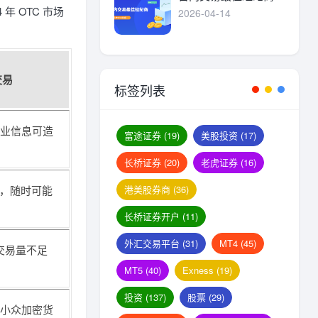
年 OTC 市场
2026-04-14
交易
标签列表
业信息可造
富途证券
(19)
美股投资
(17)
长桥证券
(20)
老虎证券
(16)
港美股券商
(36)
”，随时可能
长桥证券开户
(11)
外汇交易平台
(31)
MT4
(45)
交易量不足
）
MT5
(40)
Exness
(19)
投资
(137)
股票
(29)
小众加密货