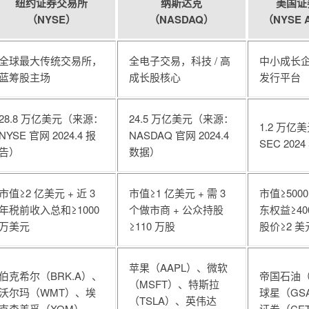
纽约证券交易所
纳斯达克
美国证
（NYSE）
（NASDAQ）
（NYSE A
全球最大传统交易所，
全电子交易，科技 / 高
中小成长企业
蓝筹股主场
成长股核心
发行平台
28.8 万亿美元（来源：
24.5 万亿美元（来源：
1.2 万亿
NYSE 官网 2024.4 报
NASDAQ 官网 2024.4
SEC 20
告）
数据）
市值≥2 亿美元 + 近 3
市值≥1 亿美元 + 需 3
市值≥5000
年税前收入总和≥1000
个做市商 + 公众持股
东权益≥40
万美元
≥110 万股
股价≥2 美
苹果（AAPL）、微软
伯克希尔（BRK.A）、
帝国石油（
（MSFT）、特斯拉
沃尔玛（WMT）、埃
球星（GS
（TSLA）、英伟达
克森美孚（XOM）
证券（CE