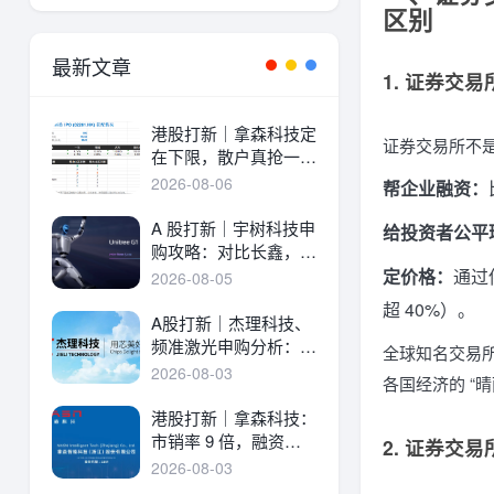
区别
最新文章
1. 证券交
港股打新｜拿森科技定
证券交易所不
在下限，散户真抢一
手！
2026-08-06
帮企业融资：
A 股打新｜宇树科技申
给投资者公平
购攻略：对比长鑫，一
文讲透中签率与A港差
定价格：
通过
2026-08-05
异！
超 40%）。
A股打新｜杰理科技、
频准激光申购分析：估
全球知名交易
值、中签率与资金方案
2026-08-03
各国经济的 “晴
港股打新｜拿森科技：
市销率 9 倍，融资溢
2. 证券交易
价 30%，能打吗？
2026-08-03