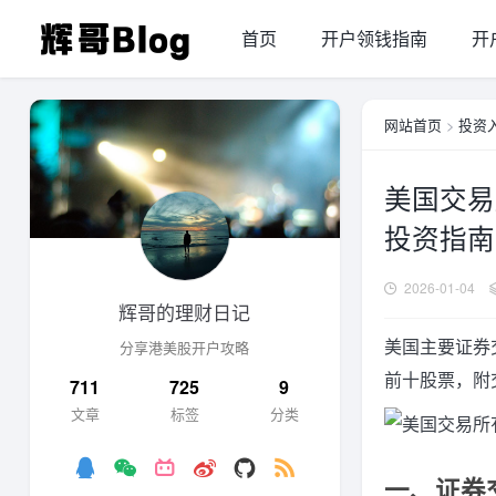
首页
开户领钱指南
开
网站首页
>
投资
美国交易
投资指南
2026-01-04
辉哥的理财日记
美国主要证券
分享港美股开户攻略
前十股票，附
711
725
9
文章
标签
分类
一、证券