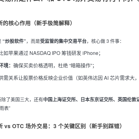
易所的核心作用（新手极简解释）
是
“炒股软件”
，而是
受监管的集中交易平台
，核心做 3 件事：
比如苹果通过 NASDAQ IPO 筹钱研发 iPhone；
环境：
确保买卖价格透明，杜绝 “暗箱操作”；
供需关系让股票价格反映企业价值（如英伟达因 AI 芯片需求大，2
所除了美国三大，还有
中国上海证交所、日本东京证交所、英国伦敦
雨表”
所 vs OTC 场外交易：3 个关键区别（新手别踩错）