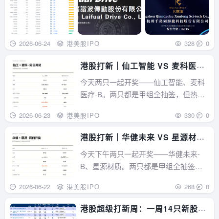
2026-06-24
港美股IPO
328
0
港股打新｜仙工智能 VS 麦科医
疗，今日暗盘谁更猛？
今天两只一起开奖——仙工智能、麦科
医疗-B。两只都是甲组全抽签，但热度
有明显差异：仙工智能：机器人热概
2026-06-23
港美股IPO
330
0
念，散户抢得更凶麦科医疗：18A 医
疗，热度温和下面分开说。仙工智能：
港股打新｜华健未来 VS 星源材
机器人赛道，散户抢爆机器人 + 工业自
质，暗盘谁更香？
今天下午两只一起开奖——华健未来-
动化——这是 2026 年港股最热的主线
B、星源材质。两只都是甲组全抽签，
之一。...
但完全不同：华健未来：高门槛 Biotech
2026-06-22
港美股IPO
268
0
星源材质：A+H 大盘股，弹性有限下面
分开说。华健未来-B：入场费 8180 的
港股超级打新周：一周14只新股开
高价 Biotech18A创新药，甲组全抽签、