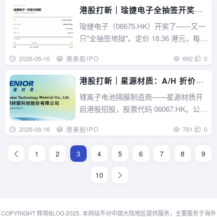
港股打新｜琻捷电子全抽签开奖，
暗盘怎么打？
琻捷电子（06675.HK）开奖了——又一
只"全抽签地狱"。定价 18.36 港元，每手
200 股，一手价 3672 港元甲组全抽签
2026-06-16
港美股IPO
662
0
（0/200），乙组全抽签到顶（0/200）
整张表没有任何稳获档——散户和大资
港股打新｜星源材质：A/H 折价
金一起被关在抽签门外跟天...
57.3%，这次主要打安全垫!
锂离子电池隔膜制造商——星源材质开
启港股招股，股票代码 06067.HK。公司
拟全球发售 1.495 亿股 H 股，其中香港
2026-06-16
港美股IPO
761
0
公开发售约 1495.25 万股，占 10%；国
际配售约 1.345 亿股，占 90%。最高发
1
2
3
4
5
6
7
8
9
售价为每股 8.98 港元，每手 50...
10
COPYRIGHT 辉哥BLOG 2025. 本网站不对中国大陆地区提供服务，主要服务于海外