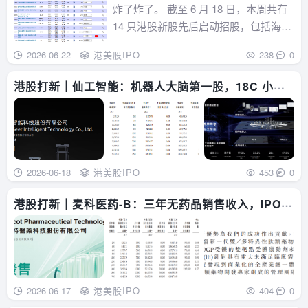
闸，9 只仍可申购
炸了炸了。 截至 6 月 18 日，本周共有
乙组45万稳获1手...
14 只港股新股先后启动招股，包括海清
智元、华健未来-B、星源材质、麦科医
2026-06-22
港美股IPO
238
0
药-B、仙工智能、领益智造、中科闻
歌、科拓股份、圣邦股份、MERDEKA
港股打新｜仙工智能：机器人大脑第一股，18C 小货
GOLD-DRS、芯碁微装、海光...
量，高领参投，无脑冲？
2026-06-18
港美股IPO
453
0
港股打新｜麦科医药-B：三年无药品销售收入，IPO
估值翻倍谁来接？
2026-06-17
港美股IPO
404
0