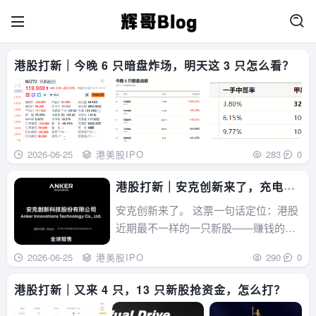
港股打新｜今晚 6 只暗盘炸场，明天这 3 只怎么看？
2026-06-25
港美股IPO
283
0
港股打新｜安克创新来了，充电宝
全球第一股
安克创新来了。 这票一句话定位：港股
近期最不一样的一只新股——赚钱的白
马。大家看完招股书，第一反应~~这跟
2026-06-25
港美股IPO
290
0
最近那些 18A、18C 的烧钱故事股，根
本不是一个物种。下面拆解。先看发行
港股打新｜又来 4 只，13 只新股抢资金，怎么打？
要点招股期：6 月 23 – 26 日，7 月 2 日
上市发行价...