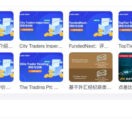
绍 -
City Traders Imperiu
FundedNext：评价
TopTi
选择
m：评价与分析
与分析
与分
 评价与
The Trading Pit: 评
基于外汇经纪商类型
点差比较
价与分析
的交易佣金
s Tick