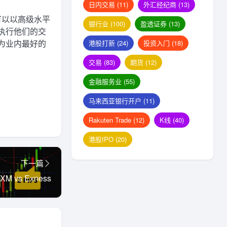
日内交易
(11)
外汇经纪商
(13)
择，可以以高级水平
银行业
(100)
盈透证券
(13)
执行他们的交
为业内最好的
港股打新
(24)
投资入门
(18)
交易
(83)
期货
(12)
金融服务业
(55)
马来西亚银行开户
(11)
Rakuten Trade
(12)
K线
(40)
港股IPO
(20)
下一篇
 vs Exness