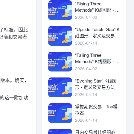
“Rising Three
Methods” K线图形 - 定
义及交易方法
2026-04-02
立了标准，因此
“Upside Tasuki Gap” K
线图形 - 定义及交易方
经纪商和交易者
法
2026-04-14
“Falling Three
Methods” K线图形 - 定
义及交易方法
2026-04-02
更新版本。确实，
“Evening Star” K线图
形 - 定义及交易方法
2026-04-14
5 的这一附加功
掌握期货交易 - Top模
拟器
2026-04-14
日内交易最佳经纪商