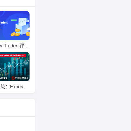
er Trader: 评价
析
：Exness v
mill