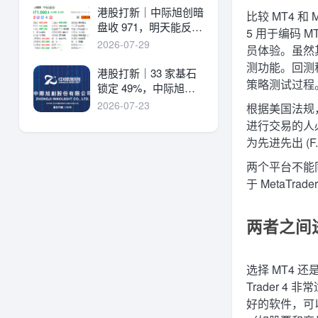
港股打新｜中际旭创暗
比较 MT4 
盘收 971，明天能反弹
5 用于编码 
吗？
2026-07-29
员体验。虽然其
测功能。回测
港股打新｜33 家基石
策略测试过程
锁定 49%，中际旭创
详细申购分析！
2026-07-23
根据美国法规，
进行交易的人必
为先进先出 (F
两个平台不能同
于 MetaT
两者之间
选择 MT4 
Trader 
好的软件，可