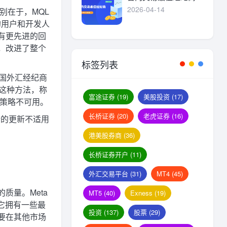
2026-04-14
区别在于，MQL
级的用户和开发人
 拥有更先进的回
，改进了整个
标签列表
美国外汇经纪商
循这种方法，称
富途证券
(19)
美股投资
(17)
险管理策略不可用。
长桥证券
(20)
老虎证券
(16)
进行的更新不适用
港美股券商
(36)
长桥证券开户
(11)
外汇交易平台
(31)
MT4
(45)
质量。Meta
MT5
(40)
Exness
(19)
，它拥有一些最
投资
(137)
股票
(29)
要在其他市场