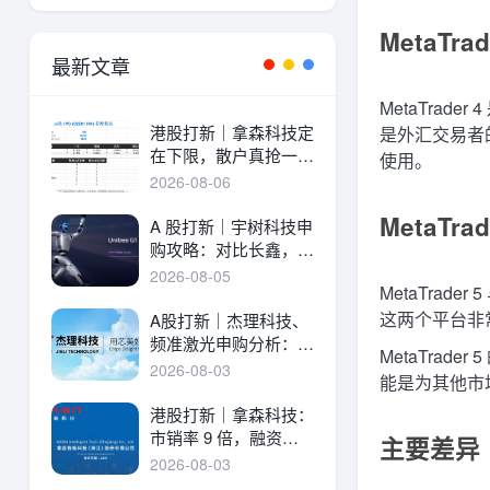
MetaTrad
最新文章
MetaTra
港股打新｜拿森科技定
是外汇交易者的
在下限，散户真抢一
使用。
手！
2026-08-06
MetaTrad
A 股打新｜宇树科技申
购攻略：对比长鑫，一
文讲透中签率与A港差
2026-08-05
MetaTrad
异！
这两个平台非
A股打新｜杰理科技、
频准激光申购分析：估
MetaTrad
值、中签率与资金方案
2026-08-03
能是为其他市
港股打新｜拿森科技：
市销率 9 倍，融资溢
主要差异
价 30%，能打吗？
2026-08-03