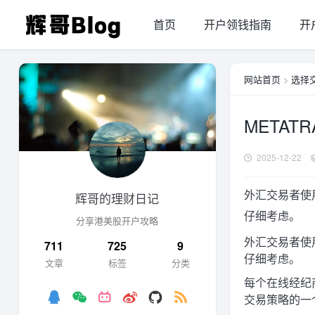
首页
开户领钱指南
开
网站首页
>
选择
METATR
2025-12-22
外汇交易者使
辉哥的理财日记
仔细考虑。
分享港美股开户攻略
外汇交易者使
711
725
9
仔细考虑。
文章
标签
分类
每个在线经纪
交易策略的一个