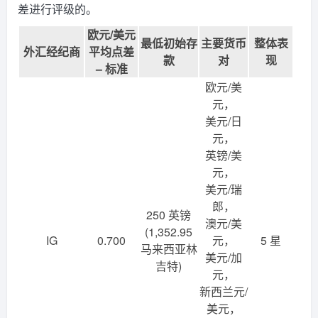
差进行评级的。
欧元/美元
最低初始存
主要货币
整体表
外汇经纪商
平均点差
款
对
现
– 标准
欧元/美
元，
美元/日
元，
英镑/美
元，
美元/瑞
郎，
250 英镑
澳元/美
(1,352.95
IG
0.700
元，
5 星
马来西亚林
美元/加
吉特)
元，
新西兰元/
美元，