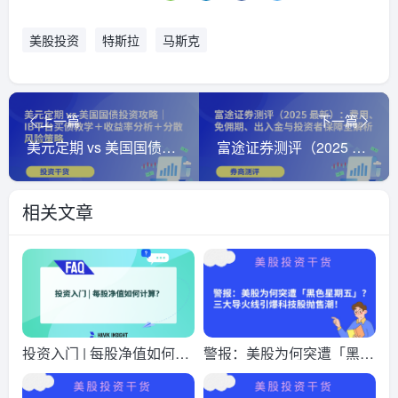
美股投资
特斯拉
马斯克
上一篇
下一篇
美元定期 vs 美国国债投资攻略｜IB平台买债教学＋收益率分析＋分散风险策略
富途证券测评（2025 最新）：费用、免佣期、出入金与投资者保障全解析
相关文章
投资入门 | 每股净值如何计
警报：美股为何突遭「黑色
算？
星期五」？三大导火线引爆