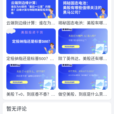
科技股抛售潮！
云端到边缘计算：谁在为AI
揭秘固态电池：美股有哪些
提供“最后一公里”的服务？
值得关注的黑马公司？
边缘计算与物联网美股投资
指南
定投纳指还是标普500？历
除了英伟达，美股还有哪些
史回测告诉你，哪个更适合
AI 潜力股？
懒人投资
美股 T+0，到底香不香？蜜
做空美股，到底是什么意
糖还是毒药，一文说透
思？从3大经典案例看“暗黑
暂无评论
魔法”的风险与启示