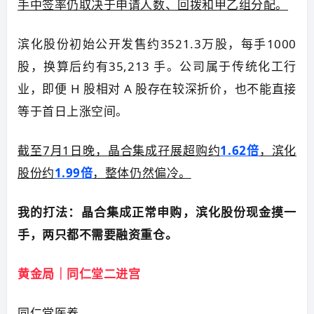
手中签率仍取决于申请人数、回拨和甲乙组分配。
滨化股份初始公开发售约3521.3万股，每手1000
股，换算后约有35,213 手。公司属于传统化工行
业，即便 H 股相对 A 股存在较深折价，也不能直接
等于首日上涨空间。
截至7月1日晚，晶合集成孖展超购约
1.62倍
，滨化
股份约
1.99倍
，整体仍然偏冷。
我的打法：晶合集成正常申购，滨化股份现金摸一
手，两只都不需要融资重仓。
黄金局｜同仁堂二进宫
同仁堂医养