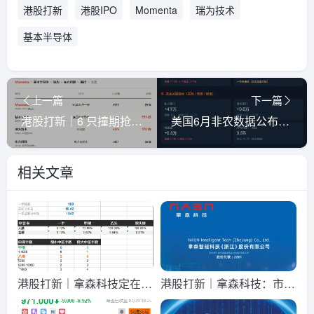
港股打新
港股IPO
Momenta
瑞为技术
基本半导体
上一篇
下一篇
港股打新｜6 只撞期抢资金，Momenta 领衔，怎么打？
美国6月非农数据公布+热点简报
相关文章
港股打新｜拿森科技定在下
港股打新｜拿森科技：市销
限，散户真抢一手！
率 9 倍，融资溢价 30%，