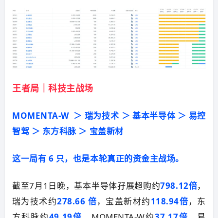
王者局｜科技主战场
MOMENTA-W
＞ 瑞为技术 ＞
基本半导体
＞ 易控
智驾 ＞ 东方科脉 ＞ 宝盖新材
这一局有 6 只，也是本轮真正的资金主战场。
截至7月1日晚，基本半导体孖展超购约
798.12倍
，
瑞为技术约
278.66 倍
，宝盖新材约
118.94倍
，东
方科脉约
49.19倍
，MOMENTA-W约
37.17倍
，易