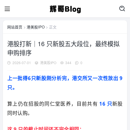
网站首页
>
港美股IPO
> 正文
港股打新｜16 只新股五大段位，最终模拟
申购排序
2026-07-01
港美股IPO
344
0
上一批得6只新股刚分析完，港交所又一次性放出 9
只。
算上仍在招股的同仁堂医养，目前共有
16 只
新股
同时认购。
这 9 只的截止时间还不完全相同：