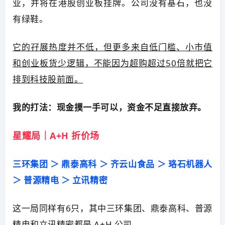
业，并将在港股创业板挂牌。公司没有基石，也没
有绿鞋。
它的孖展热度并不低，但更多来自低门槛、小市值
和创业板货少逻辑，不能因为超购超过50倍就把它
排到科技股前面。
我的打法：现金摸一手可以，资金不足直接放弃。
星耀局｜A+H 折价场
三环集团 ＞ 鼎泰高科 ＞ 齐云山食品 ＞ 珞石机器人
＞ 普源精电 ＞ 立讯精密
这一局同样有6只，其中三环集团、鼎泰高科、普源
精电和立讯精密都是 A+H 公司。