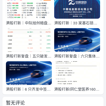
能打吗？
港股打新｜中际旭创暗盘收
港股打新｜33 家基石锁定
971，明天能反弹吗？
49%，中际旭创详细申购分
析！
港股打新复盘｜五只破发，
港股打新复盘｜六只集体熄
只有齐云山炸了 +93%
火，芯片板块塌了
港股打新｜6 只齐发中签，
港股打新|同仁堂医养160倍
退潮市场里谁扛得住？
融资明日暗盘，会步江西生
暂无评论
物后尘吗？