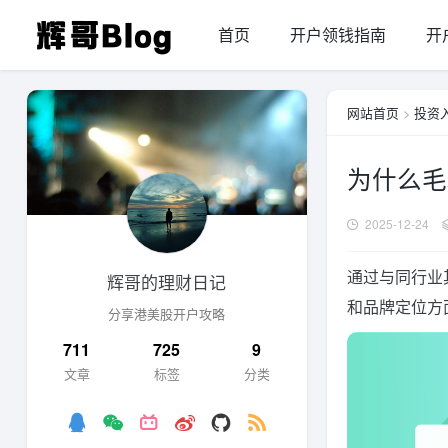
首页
开户领钱指南
开
网站首页
>
投资
为什么毛
2025-12-24
通过与同行业
辉哥的理财日记
和品牌定位方
分享港美股开户攻略
711
725
9
文章
标签
分类