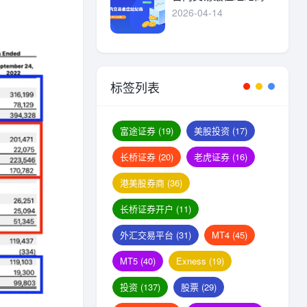
2026-04-14
标签列表
富途证券
(19)
美股投资
(17)
长桥证券
(20)
老虎证券
(16)
港美股券商
(36)
长桥证券开户
(11)
外汇交易平台
(31)
MT4
(45)
MT5
(40)
Exness
(19)
投资
(137)
股票
(29)