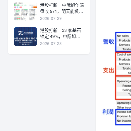
港股打新｜中际旭创暗
盘收 971，明天能反弹
吗？
2026-07-29
港股打新｜33 家基石
锁定 49%，中际旭创
详细申购分析！
2026-07-23