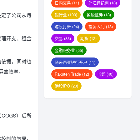
日内交易
(11)
外汇经纪商
(13)
银行业
(100)
盈透证券
(13)
决定了公司从每
港股打新
(24)
投资入门
(18)
管理开支、租金
交易
(83)
期货
(12)
金融服务业
(55)
的依据，同时也
马来西亚银行开户
(11)
运营效率。
Rakuten Trade
(12)
K线
(40)
港股IPO
(20)
COGS）后所
本控制的效果。