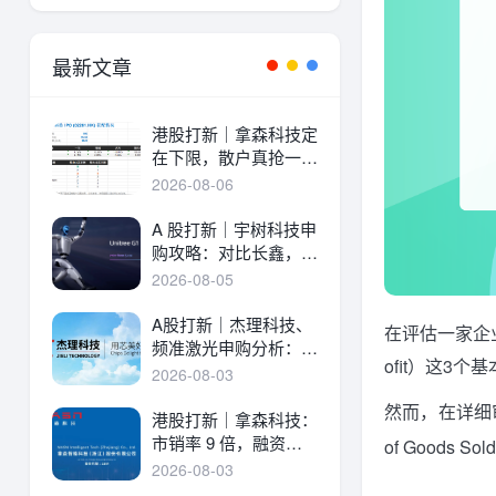
最新文章
港股打新｜拿森科技定
在下限，散户真抢一
手！
2026-08-06
A 股打新｜宇树科技申
购攻略：对比长鑫，一
文讲透中签率与A港差
2026-08-05
异！
A股打新｜杰理科技、
在评估一家企业
频准激光申购分析：估
ofit）这3个
值、中签率与资金方案
2026-08-03
然而，在详细
港股打新｜拿森科技：
市销率 9 倍，融资溢
of Goods S
价 30%，能打吗？
2026-08-03